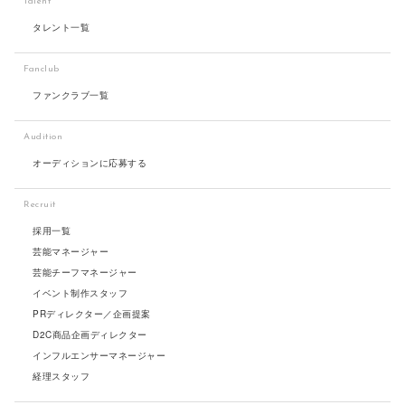
Talent
タレント一覧
Fanclub
ファンクラブ一覧
Audition
オーディションに応募する
Recruit
採用一覧
芸能マネージャー
芸能チーフマネージャー
イベント制作スタッフ
PRディレクター／企画提案
D2C商品企画ディレクター
インフルエンサーマネージャー
経理スタッフ