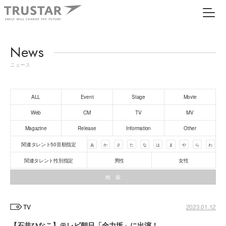
News
ニュース
ALL
Event
Stage
Movie
Web
CM
TV
MV
Magazine
Release
Information
Other
関連タレント50音順指定
あ
か
さ
た
な
は
ま
や
ら
わ
関連タレント性別指定
男性
女性
TV
2023.01.12
【石井ひなこ】テレビ朝日「全力坂」に出演！