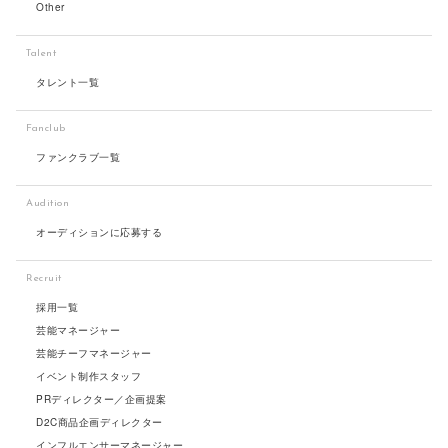
Other
Talent
タレント一覧
Fanclub
ファンクラブ一覧
Audition
オーディションに応募する
Recruit
採用一覧
芸能マネージャー
芸能チーフマネージャー
イベント制作スタッフ
PRディレクター／企画提案
D2C商品企画ディレクター
インフルエンサーマネージャー