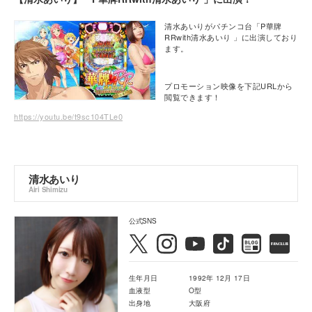
清水あいりがパチンコ台「P華牌
RRwith清水あいり 」に出演しており
ます。
プロモーション映像を下記URLから
閲覧できます！
https://youtu.be/t9sc104TLe0
清水あいり
Airi Shimizu
公式SNS
生年月日
1992年 12月 17日
血液型
O型
出身地
大阪府