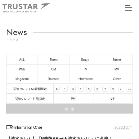
News
ニュース
ALL
Event
Stage
Movie
Web
CM
TV
MV
Magazine
Release
Information
Other
関連タレント50音順指定
あ
か
さ
た
な
は
ま
や
ら
わ
関連タレント性別指定
男性
女性
Information Other
2022.12.14
【清水あいり】「P華牌RRwith清水あいり 」に出演！