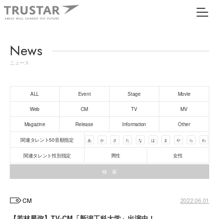
News
ニュース
ALL
Event
Stage
Movie
Web
CM
TV
MV
Magazine
Release
Information
Other
関連タレント50音順指定
あ
か
さ
た
な
は
ま
や
ら
わ
関連タレント性別指定
男性
女性
CM
2022.06.01
【若林星弥】TV-CM「新潟工科大学」出演中！