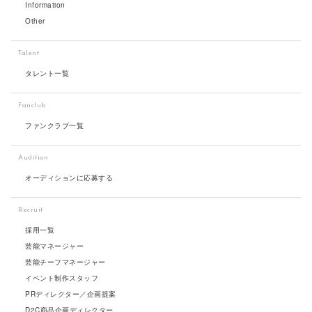
Information
Other
Talent
タレント一覧
Fanclub
ファンクラブ一覧
Audition
オーディションに応募する
Recruit
採用一覧
芸能マネージャー
芸能チーフマネージャー
イベント制作スタッフ
PRディレクター／企画提案
D2C商品企画ディレクター