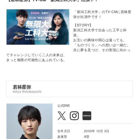
「新潟工科大学」のTV-CMに若林星
弥が出演中です！
【STORY】
新潟工科大学で出会った工平と科
波。
お互いの興味や関心は違っても、
「ものづくり」への想いは一緒だ。
共に夢を見つけ、その実現に向かっ
てチャレンジしていく二人の未来は、
きっと無限の可能性にあふれている。
若林星弥
Seiya Wakabayashi
公式SNS
生年月日
2003年 12月 3日
血液型
A型