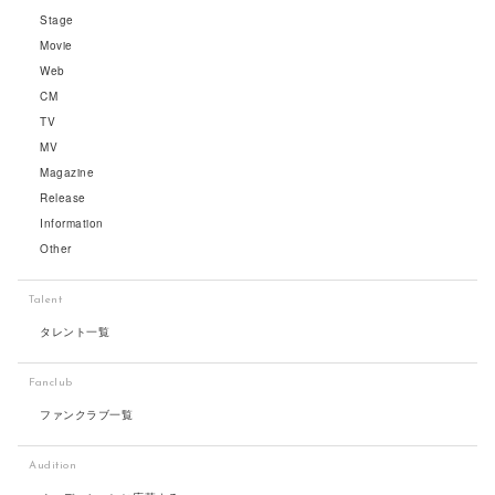
Stage
Movie
Web
CM
TV
MV
Magazine
Release
Information
Other
Talent
タレント一覧
Fanclub
ファンクラブ一覧
Audition