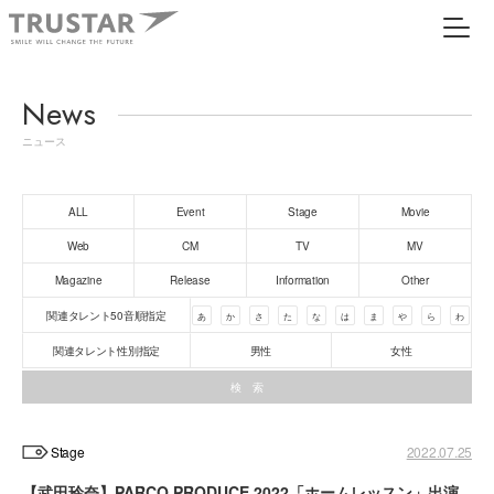
News
ニュース
ALL
Event
Stage
Movie
Web
CM
TV
MV
Magazine
Release
Information
Other
関連タレント50音順指定
あ
か
さ
た
な
は
ま
や
ら
わ
関連タレント性別指定
男性
女性
Stage
2022.07.25
【武田玲奈】PARCO PRODUCE 2022「ホームレッスン」出演