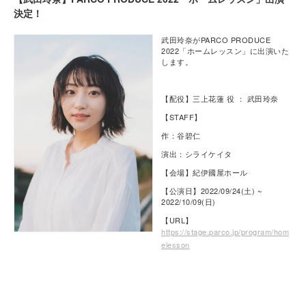
決定！
武田玲奈がPARCO PRODUCE
2022「ホームレッスン」に出演いた
します。
【配役】三上花蓮 役 ： 武田玲奈
【STAFF】
作：谷碧仁
演出：シライケイタ
【会場】紀伊國屋ホール
【公演日】2022/09/24(土) ~
2022/10/09(日)
【URL】
https://stage.parco.jp/program/hom
elesson