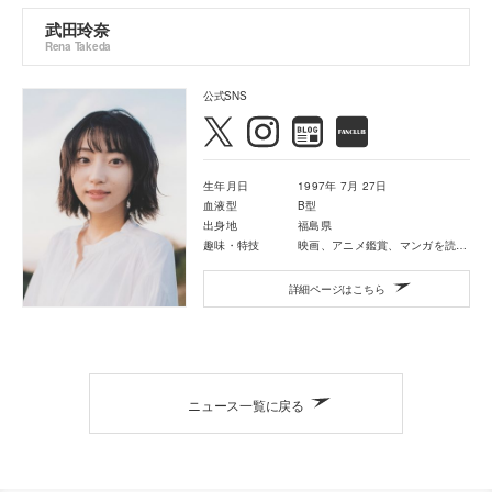
武田玲奈
Rena Takeda
公式SNS
生年月日
1997年 7月 27日
血液型
B型
出身地
福島県
趣味・特技
映画、アニメ鑑賞、マンガを読むこと
詳細ページはこちら
ニュース一覧に戻る