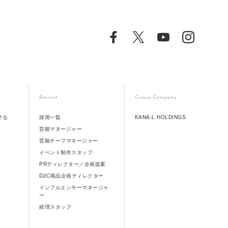
Recruit
Group Company
する
採用一覧
KANA-L HOLDINGS
芸能マネージャー
芸能チーフマネージャー
イベント制作スタッフ
PRディレクター／企画提案
D2C商品企画ディレクター
インフルエンサーマネージャ
ー
経理スタッフ