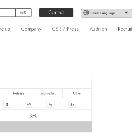
Contact
nclub
Company
CSR / Press
Audition
Recruit
Release
Information
Other
ま
や
ら
わ
女性