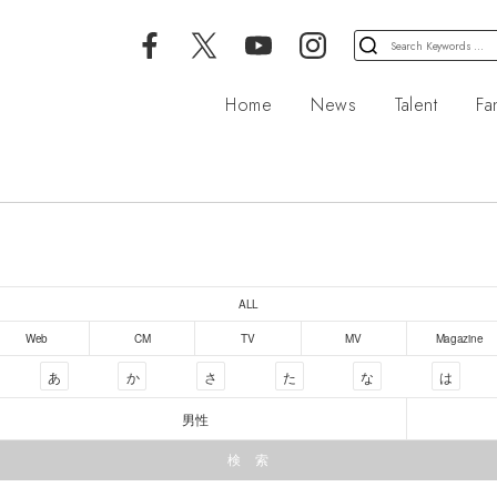
検
索
対
Home
News
Talent
Fa
象:
ALL
Web
CM
TV
MV
Magazine
あ
か
さ
た
な
は
男性