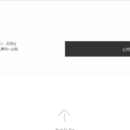
ン、広告な
も弊社へお気
お問
Back To Top