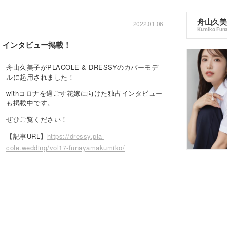
舟山久美
2022.01.06
Kumiko Fun
表紙・インタビュー掲載！
舟山久美子がPLACOLE & DRESSYのカバーモデ
ルに起用されました！
withコロナを過ごす花嫁に向けた独占インタビュー
も掲載中です。
ぜひご覧ください！
【記事URL】
https://dressy.pla-
cole.wedding/vol17-funayamakumiko/