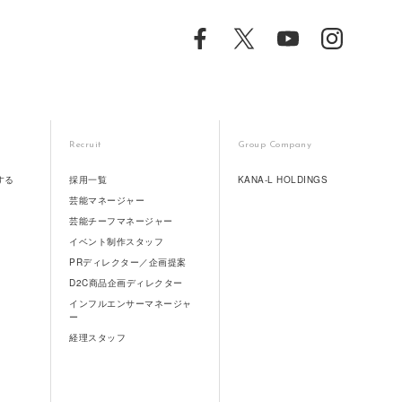
Recruit
Group Company
する
採用一覧
KANA-L HOLDINGS
芸能マネージャー
芸能チーフマネージャー
イベント制作スタッフ
PRディレクター／企画提案
D2C商品企画ディレクター
インフルエンサーマネージャ
ー
経理スタッフ