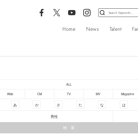
検
索
対
Home
News
Talent
Fa
象:
ALL
Web
CM
TV
MV
Magazine
あ
か
さ
た
な
は
男性