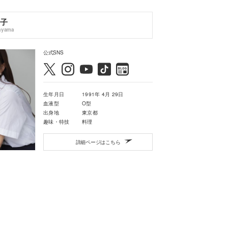
子
ayama
公式SNS
生年月日
1991年 4月 29日
血液型
O型
出身地
東京都
趣味・特技
料理
詳細ページはこちら