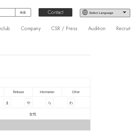
Contact
nclub
Company
CSR / Press
Audition
Recruit
Release
Information
Other
ま
や
ら
わ
女性