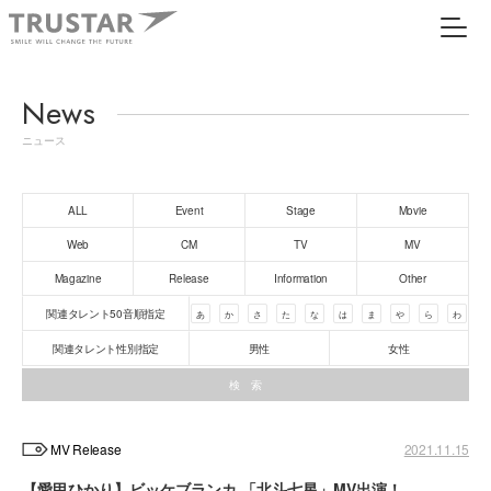
News
ニュース
ALL
Event
Stage
Movie
Web
CM
TV
MV
Magazine
Release
Information
Other
関連タレント50音順指定
あ
か
さ
た
な
は
ま
や
ら
わ
関連タレント性別指定
男性
女性
MV Release
2021.11.15
【愛甲ひかり】ビッケブランカ 「北斗七星」MV出演！