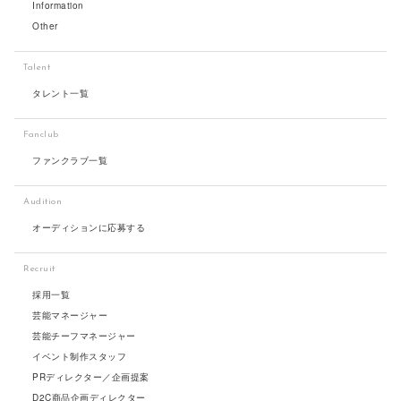
Information
Other
Talent
タレント一覧
Fanclub
ファンクラブ一覧
Audition
オーディションに応募する
Recruit
採用一覧
芸能マネージャー
芸能チーフマネージャー
イベント制作スタッフ
PRディレクター／企画提案
D2C商品企画ディレクター