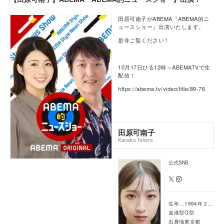
田原可南子がABEMA『ABEMA的ニ
ュースショー』出演いたします。
是非ご覧ください！
10月17日ひる12時～ABEMATVで生
配信！
https://abema.tv/video/title/89-76
田原可南子
Kanako Tahara
公式SNS
生年月日
1994年 2月 14日
血液型
O型
出身地
東京都