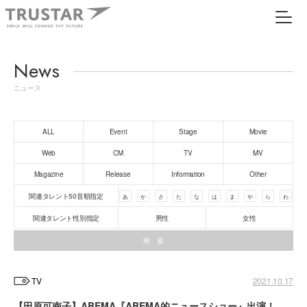
News
ニュース
ALL
Event
Stage
Movie
Web
CM
TV
MV
Magazine
Release
Information
Other
関連タレント50音順指定
あ
か
さ
た
な
は
ま
や
ら
わ
関連タレント性別指定
男性
女性
TV
2021.10.17
【田原可南子】ABEMA『ABEMA的ニュースショー』出演！