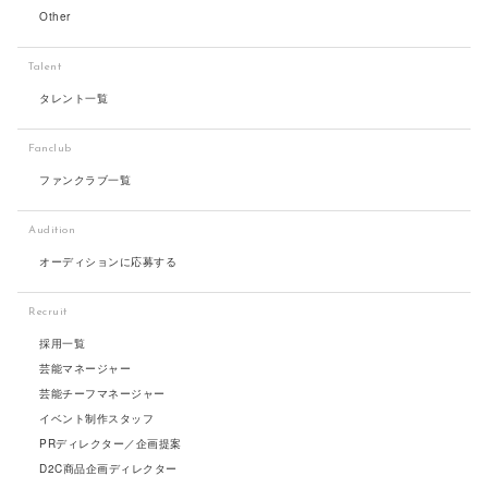
Other
Talent
タレント一覧
Fanclub
ファンクラブ一覧
Audition
オーディションに応募する
Recruit
採用一覧
芸能マネージャー
芸能チーフマネージャー
イベント制作スタッフ
PRディレクター／企画提案
D2C商品企画ディレクター