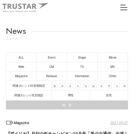
News
ニュース
ALL
Event
Stage
Movie
Web
CM
TV
MV
Magazine
Release
Information
Other
関連タレント50音順指定
あ
か
さ
た
な
は
ま
や
ら
わ
関連タレント性別指定
男性
女性
Magazine
2021.09.07
【武イリヤ】月刊少年チャンピオン10月号「美少女通信」出演！