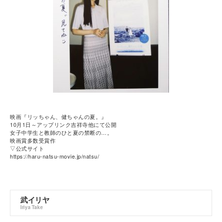
映画『リッちゃん、健ちゃんの夏。』
10月1日～アップリンク吉祥寺他にて公開
女子中学生と教師のひと夏の禁断の…。
映画賞多数受賞作
▽公式サイト
https://haru-natsu-movie.jp/natsu/
武イリヤ
Iriya Take