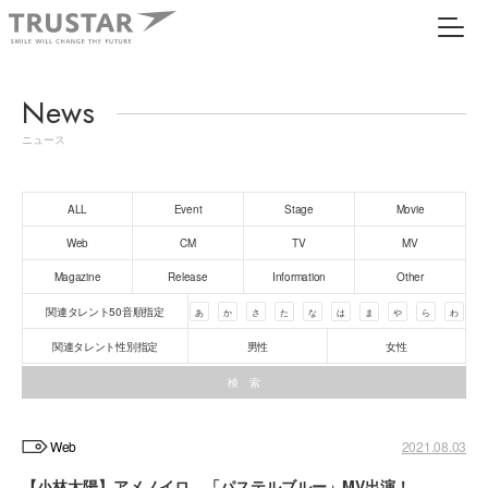
News
ニュース
ALL
Event
Stage
Movie
Web
CM
TV
MV
Magazine
Release
Information
Other
関連タレント50音順指定
あ
か
さ
た
な
は
ま
や
ら
わ
関連タレント性別指定
男性
女性
Web
2021.08.03
【小林太陽】アメノイロ。「パステルブルー」MV出演！