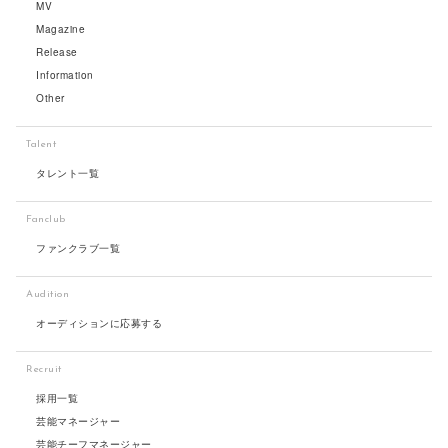
MV
Magazine
Release
Information
Other
Talent
タレント一覧
Fanclub
ファンクラブ一覧
Audition
オーディションに応募する
Recruit
採用一覧
芸能マネージャー
芸能チーフマネージャー