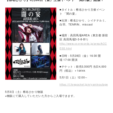
■タイトル：椎名ひかり主催イベン
ト 「闇の宴」
■出演：椎名ひかり、シイナナルミ、
白羽、TENRIN、miscast
■場所：高田馬場AREA（東京都 新宿
区 高田馬場3-3-8-B1）
http://www.xxxrecords.jp/area/ACC
ESS.html
■日時：5月28日（金）16:30 開
場 17:00 開演
■チケット：前売3,500円 当日4,000
円（税込）＋1drink
5月1日（土）12:00～
https://t.livepocket.jp/e/yaminoutage
5月3日（土）椎名ひかり物販
※物販にて購入していただいた方からご入場できます。