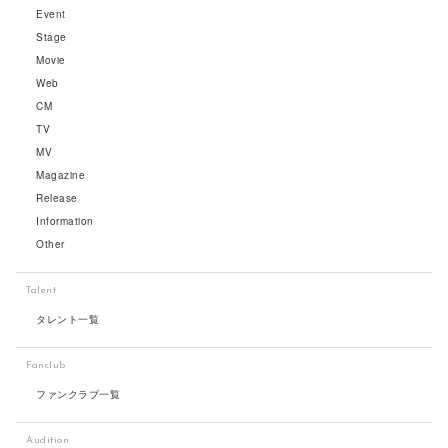
Event
Stage
Movie
Web
CM
TV
MV
Magazine
Release
Information
Other
Talent
タレント一覧
Fanclub
ファンクラブ一覧
Audition