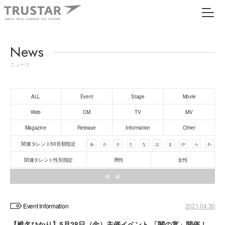
News
ニュース
ALL
Event
Stage
Movie
Web
CM
TV
MV
Magazine
Release
Information
Other
関連タレント50音順指定
あ
か
さ
た
な
は
ま
や
ら
わ
関連タレント性別指定
男性
女性
Event Information
2021.04.30
【椎名ひかり】5月28日（金）主催イベント 「闇の宴」開催！