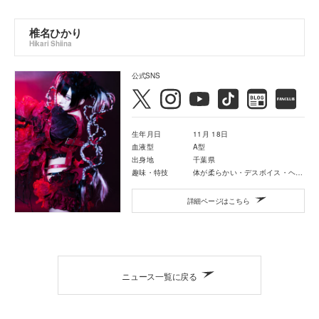
椎名ひかり
Hikari Shiina
公式SNS
生年月日
11月 18日
血液型
A型
出身地
千葉県
趣味・特技
体が柔らかい・デスボイス・ヘドバン
詳細ページはこちら
ニュース一覧に戻る