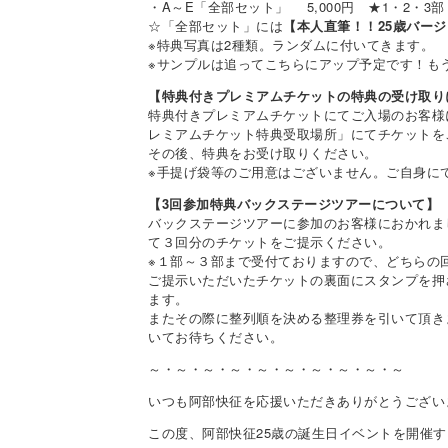
・A～E「全部セット」 5,000円 ★1・2・3
☆「全部セット」には
【本人直筆！！25歳バー
※特典写真は2種類。ランダムに付いてきます。
※サンプルは追ってこちらにアップ予定です！も
【特典付きプレミアムチケットの特典の受け取り
特典付きプレミアムチケットにてご入場のお客様
レミアムチケット特典受取場所」にてチケットを
その後、特典をお受け取りください。
※手提げ袋等のご用意はございません。ご自身に
【3回参加特典バックステージツアーについて】
バックステージツアーに参加のお客様におかれま
て３回分のチケットをご提示ください。
※１部～３部まで受付ておりますので、どちらの
ご提示いただいたチケットの裏面にスタンプを押
ます。
またその際に整列順を決める整理券を引いて頂き
いてお待ちください。
～・～・～・～・～・～・～・～・～・～
いつも阿部快征を応援いただきありがとうござい
この度、阿部快征25歳の誕生日イベントを開催