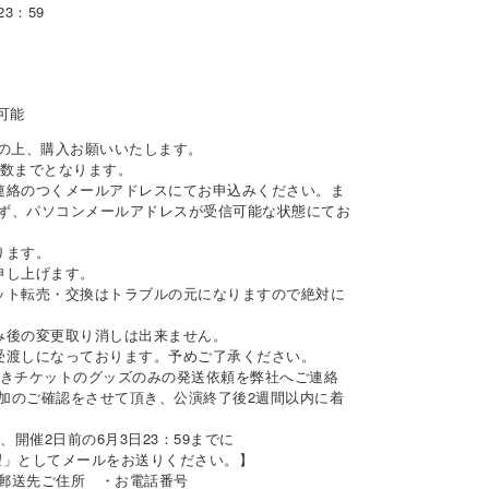
3：59
可能
意の上、購入お願いいたします。
枚数までとなります。
連絡のつくメールアドレスにてお申込みください。ま
ず、パソコンメールアドレスが受信可能な状態にてお
ります。
申し上げます。
ット転売・交換はトラブルの元になりますので絶対に
み後の変更取り消しは出来ません。
受渡しになっております。予めご了承ください。
付きチケットのグッズのみの発送依頼を弊社へご連絡
加のご確認をさせて頂き、公演終了後2週間以内に着
pまで、開催2日前の6月3日23：59までに
望」としてメールをお送りください。】
郵送先ご住所 ・お電話番号