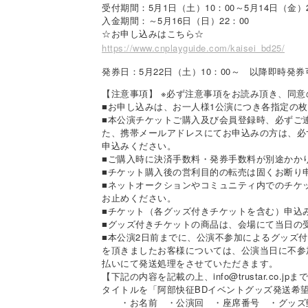
受付期間：5月1日（土）10：00～5月14日（金）2
入金期間：～5月16日（日）22：00
☆お申し込みはこちら☆
https://www.cnplayguide.com/kaisei_bd25/
発券日：5月22日（土）10：00～ 以降即時発券
【注意事項】 ※必ず注意事項をお読み頂き、同
■お申し込みは、お一人様1公演につき各指定の
■本公演チケットご購入及び会員登録時、必ずご
た、携帯メールアドレスにてお申込みの方は、必
申込みください。
■ご購入時に決済手数料・発券手数料が別途かか
■チケット購入後の営利目的の転売は固くお断り
■ネットオークションやコミュニティ内でのチケ
お止めください。
■チケット（各グッズ付きチケットを含む）申込
■グッズ付きチケットの商品は、会場にて当日の
■本公演2日前までに、公演不参加によるグッズ
を頂きましたお客様については、公演当日に不参
払いにて発送処理をさせていただきます。
【下記の内容を記載の上、info@trustar.co.j
タイトルを「阿部快征BDイベントグッズ発送希
・お名前 ・公演回 ・座席番号 ・グッズ