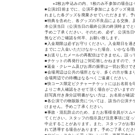
※2枚お申込みの内、1枚のみ不参加の場合は
■公演2日前までに、公演不参加によるグッズ発
れました各グッズを廃棄させていただきます。予
■特典を含めた、各グッズの不良品による交換、
本公演当日（公演当日の最終公演の終演時までと
予めご了承ください。そのため、必ず、公演当日
無などのご確認を何卒、お願い致します。
■入金期限は必ずお守りください。入金期日を過
までにご入金いただけなかった場合、いかなる理
■お送りしたメールの再配信はできません。誤っ
■チケットの再発行はご対応致しかねますので、
■返金・クレーム及びお席の振替は一切お受けで
■会場周辺は公共の場所となり、多くの方が集ま
会場周辺での待機はなるべくご遠慮ください。
■快コース限定ピクチャーチケットにはお名前を
よりご本人確認をさせて頂く場合がございますの
顔写真付き身分証明書がない方は、お名前が確認
■各公演での物販販売については、該当の公演チ
けません。予めご了承ください。
■事故・混乱防止のため、またお客様全員がスム
てください。スタッフの指示及び注意事項に従っ
中止することがあります。また、スタッフがお客
れて誘導する場合があります。予めご了承くださ
■ロビー・スタンド花（アレンジ花・楽屋花含む