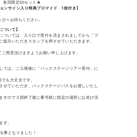
部 各回限定50セット★
ジョンサイン入り特典ブロマイド 1枚付き】
う少々お待ちください。
について】
については、入り口で受付を済まされましてから「プ
ご提示いただきスタンプを押させていただきます。
てご用意頂けますようお願い申し上げます。
しては、ご入場後に「バックステージツアー受付」に
回でも大丈夫です。
させていただき、バックステージパスをお渡しいたし
ますので３部終了後に番号順に指定の場所にお並び頂
ます。
する事となりました！