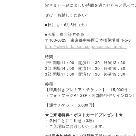
皆さまと一緒に楽しい時間を過ごせたらと思って
ぜひ！お越しください！！
■日にち：6月5日（土）
■会場：東京証券会館
〒103-0025 東京都中央区日本橋茅場町 1-5-8
http://www.ts-kaikan.co.jp/accessmap.html
時間：
1部 開場11：00 開演11：30 終演13：30
2部 開場14：00 開演14：30 終演16：30
3部 開場17：00 開演17：30 終演19：30
券種：
【特典付きプレミアムチケット】 15,000円
（フォトブックA4 28P・阿部快征デザインロ
【通常チケット 6,000円】
★ご来場特典・ポストカードプレゼント★
・各回ごとにご用意（3種）
・ご入場時にお渡しいたします。
★3回参加特典として3部終了後にバックステー