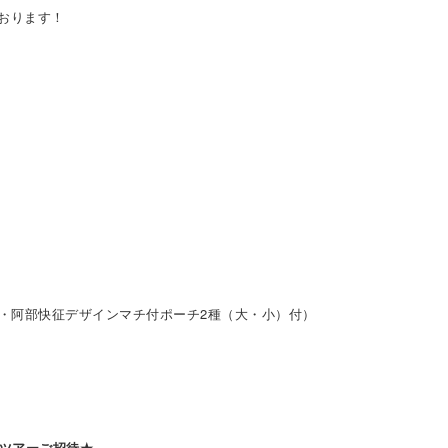
おります！
ンT・阿部快征デザインマチ付ポーチ2種（大・小）付）
ジツアーご招待★