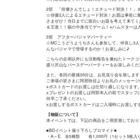
2部 「俳優さんでしょ！エチュード対決！！」
☆俳優2人によるエチュード対決！お題は事前に
さまぜひ！当日までに面白いお題を考えて来てく
＆王道！！箱の中身当てゲーム！※ハムスターは
3部 アフターパジャマパーティー
☆MCこうどうようぢさんも参加して、仲良し3
んなパジャマで登場するのか！お楽しみに♪
こちらの企画以外にも活動報告を兼ねたトークコ
盛り沢山なバースデーパーティーをお楽しみくだ
また、各回の最後30分は、お見送り会を致します
ご来場の皆さまに阿部快征よりお礼のメッセージ
※ポストカードのお渡しは仕切り越しになります
※プレゼントのお渡しは阿部本人の前でスタッフ
何卒ご了承ください。
※お渡しするポストカードはご入場時にお渡しす
【物販について】
本イベントでは、下記の商品をご用意致しており
■BDイベント撮り下ろしブロマイド■
・A～E 全5種類 各1,000円（1セット5枚入