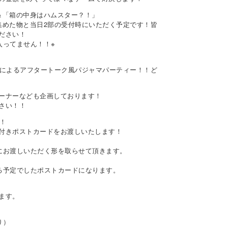
＆「箱の中身はハムスター？！」
集めた物と当日2部の受付時にいただく予定です！皆
ださい！
入ってません！！※
人によるアフタートーク風パジャマパーティー！！ど
ーナーなども企画しております！
さい！！
！
付きポストカードをお渡しいたします！
。
にお渡しいただく形を取らせて頂きます。
る予定でしたポストカードになります。
ます。
り）