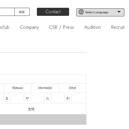
Contact
nclub
Company
CSR / Press
Audition
Recruit
Release
Information
Other
ま
や
ら
わ
女性