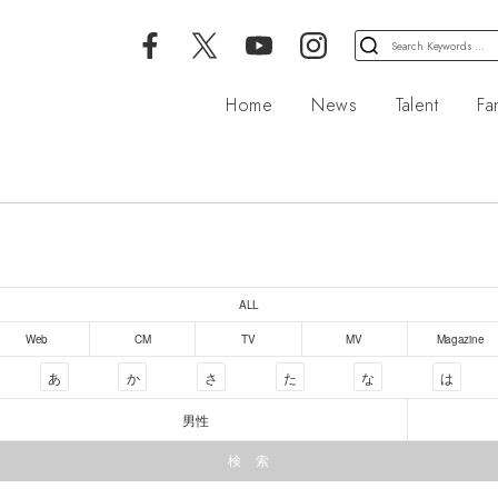
検
索
対
Home
News
Talent
Fa
象:
ALL
Web
CM
TV
MV
Magazine
あ
か
さ
た
な
は
男性