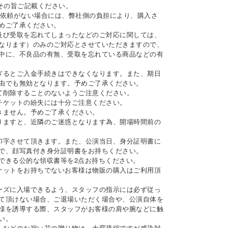
その旨ご記載ください。
送依頼がない場合には、弊社側の負担により、購入さ
めご了承ください。
及び受取を忘れてしまったなどのご対応に関しては、
なります）のみのご対応とさせていただきますので、
中に、不良品の有無、受取を忘れている商品などの有
ぎるとご入金手続きはできなくなります。また、期日
由でも無効となります。予めご了承ください。
て削除することのないようご注意ください。
チケットの紛失には十分ご注意ください。
きません。予めご了承ください。
りますと、近隣のご迷惑となります為、開場時間前の
印字させて頂きます。また、公演当日、身分証明書に
で、顔写真付き身分証明書をお持ちください。
できる公的な領収書等を2点お持ちください。
ケットをお持ちでないお客様は物販の購入はご利用頂
ーズに入場できるよう、スタッフの指示には必ず従っ
て頂けない場合、ご退場いただく場合や、公演自体を
様を誘導する際、スタッフがお客様の肩や腕などに触
い。
）などのお祝い花の贈り物は、大変恐縮ですが感染対