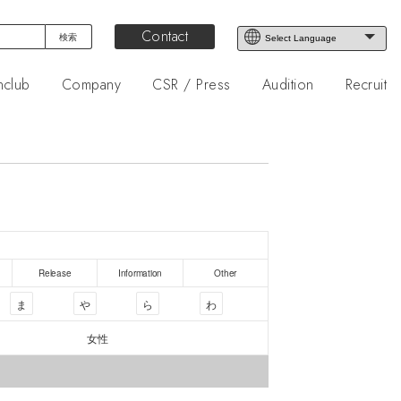
Contact
nclub
Company
CSR / Press
Audition
Recruit
Release
Information
Other
ま
や
ら
わ
女性