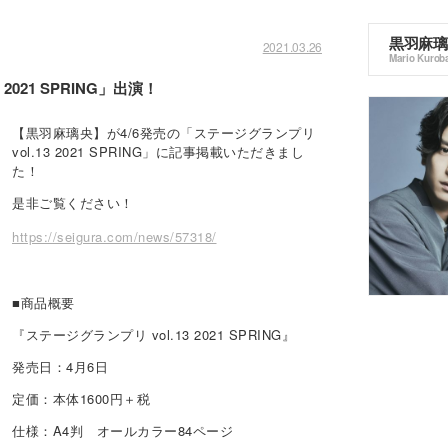
黒羽麻璃
2021.03.26
Mario Kurob
021 SPRING」出演！
【黒羽麻璃央】が4/6発売の「ステージグランプリ
vol.13 2021 SPRING」に記事掲載いただきまし
た！
是非ご覧ください！
https://seigura.com/news/57318/
■商品概要
『ステージグランプリ vol.13 2021 SPRING』
発売日：4月6日
定価：本体1600円＋税
仕様：A4判 オールカラー84ページ