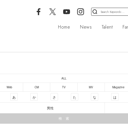
検
索
対
Home
News
Talent
Fa
象:
ALL
Web
CM
TV
MV
Magazine
あ
か
さ
た
な
は
男性