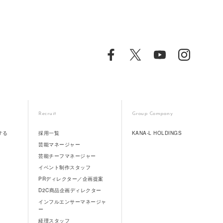
Recruit
Group Company
する
採用一覧
KANA-L HOLDINGS
芸能マネージャー
芸能チーフマネージャー
イベント制作スタッフ
PRディレクター／企画提案
D2C商品企画ディレクター
インフルエンサーマネージャ
ー
経理スタッフ