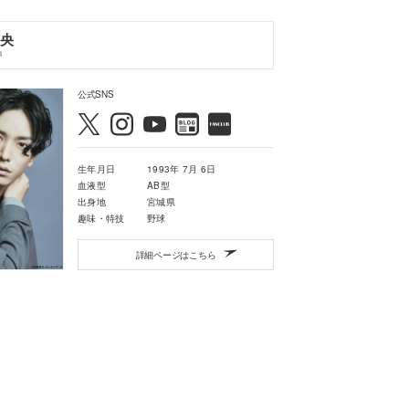
央
a
公式SNS
生年月日
1993年 7月 6日
血液型
AB型
出身地
宮城県
趣味・特技
野球
詳細ページはこちら