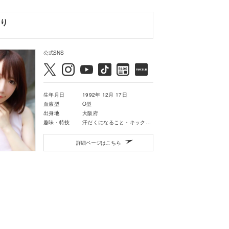
り
公式SNS
生年月日
1992年 12月 17日
血液型
O型
出身地
大阪府
趣味・特技
汗だくになること・キックボクシング・映画鑑賞・音楽鑑賞
詳細ページはこちら