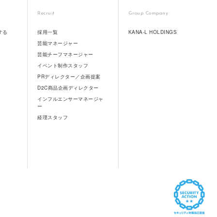
Recruit
Group Company
する
採用一覧
KANA-L HOLDINGS
芸能マネージャー
芸能チーフマネージャー
イベント制作スタッフ
PRディレクター／企画提案
D2C商品企画ディレクター
インフルエンサーマネージャ
ー
経理スタッフ