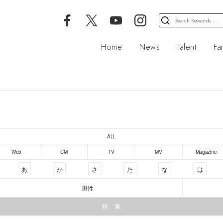
検
索
対
Home
News
Talent
Fa
象:
ALL
Web
CM
TV
MV
Magazine
あ
か
さ
た
な
は
男性