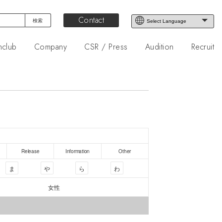
Contact
nclub
Company
CSR / Press
Audition
Recruit
Release
Information
Other
ま
や
ら
わ
女性