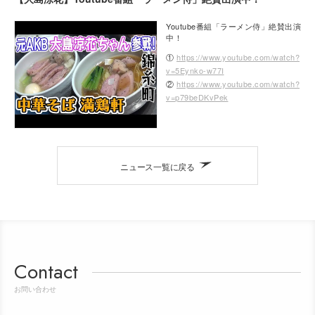
Youtube番組「ラーメン侍」絶賛出演
中！
①
https://www.youtube.com/watch?
v=5Eynko-w77I
②
https://www.youtube.com/watch?
v=p79beDKvPek
ニュース一覧に戻る
Contact
お問い合わせ