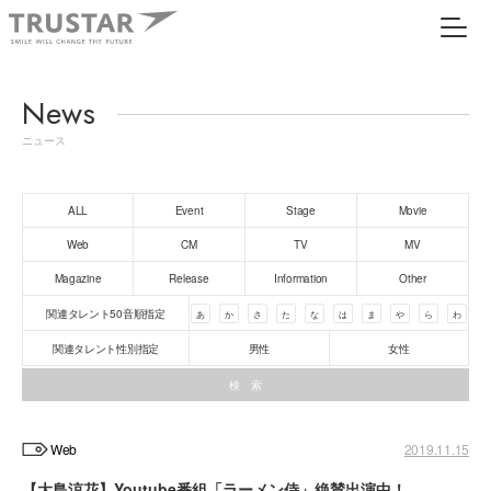
News
ニュース
ALL
Event
Stage
Movie
Web
CM
TV
MV
Magazine
Release
Information
Other
関連タレント50音順指定
あ
か
さ
た
な
は
ま
や
ら
わ
関連タレント性別指定
男性
女性
Web
2019.11.15
【大島涼花】Youtube番組「ラーメン侍」絶賛出演中！