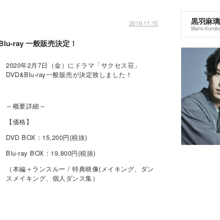
黒羽麻璃
2019.11.15
Mario Kurob
u-ray 一般販売決定！
2020年2月7日（金）にドラマ「サクセス荘」
DVD&Blu-ray一般販売が決定致しました！
～概要詳細～
【価格】
DVD BOX
：
15,200
円
(
税抜
)
Blu-ray BOX
：
19,800
円
(
税抜
)
（本編＋ランスルー
/
特典映像
(
メイキング、ダン
スメイキング、個人ダンス集）