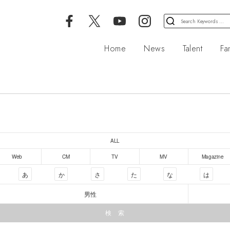
検
索
対
Home
News
Talent
Fa
象:
ALL
Web
CM
TV
MV
Magazine
あ
か
さ
た
な
は
男性