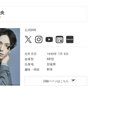
央
a
公式SNS
生年月日
1993年 7月 6日
血液型
AB型
出身地
宮城県
趣味・特技
野球
詳細ページはこちら