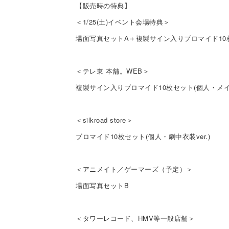
【販売時の特典】
＜
1/25(
土
)
イベント会場特典＞
場面写真セット
A
＋複製サイン入りブロマイド
10
＜テレ東 本舗。
WEB
＞
複製サイン入りブロマイド
10
枚セット
(
個人・メ
＜
silkroad store
＞
ブロマイド
10
枚セット
(
個人・劇中衣装
ver.)
＜アニメイト／ゲーマーズ（予定）＞
場面写真セット
B
＜タワーレコード、
HMV
等一般店舗＞