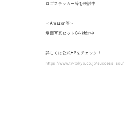
ロゴステッカー等を検討中
＜
Amazon
等＞
場面写真セット
C
を検討中
詳しくは公式HPをチェック！
https://www.tv-tokyo.co.jp/success_sou/