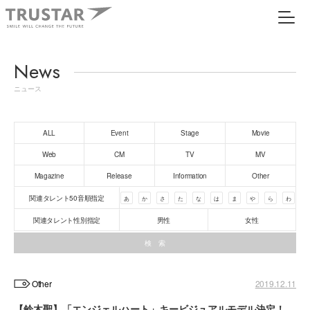
News
ニュース
ALL
Event
Stage
Movie
Web
CM
TV
MV
Magazine
Release
Information
Other
関連タレント50音順指定
あ
か
さ
た
な
は
ま
や
ら
わ
関連タレント性別指定
男性
女性
Other
2019.12.11
【鈴木聖】「エンジェルハート」キービジュアルモデル決定！