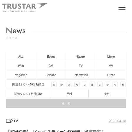
News
ニュース
ALL
Event
Stage
Movie
Web
CM
TV
MV
Magazine
Release
Information
Other
関連タレント50音順指定
あ
か
さ
た
な
は
ま
や
ら
わ
関連タレント性別指定
男性
女性
TV
2020.04.10
【武田玲奈】「シックスティーン症候群」出演決定！