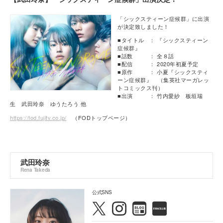
「シックスティーン症候群」に出演
が決定致しました！
■タイトル ： 『シックスティーン
症候群』
■話数 ： 全８話
■配信 ： 2020年初夏予定
■原作 ： 小夏『シックスティ
ーン症候群』 （集英社マーガレッ
トコミックス刊）
■出演 ： 竹内愛紗 板垣瑞
生 武田玲奈 ゆうたろう 他
https://fod.fujitv.co.jp/
（FODトップページ）
武田玲奈
Rena Takeda
公式SNS