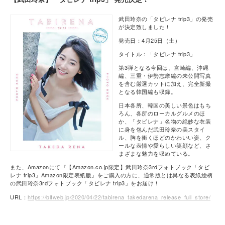
武田玲奈の「タビレナ trip3」の発売
が決定致しました！
発売日：4月25日（土）
タイトル：「タビレナ trip3」
第3弾となる今回は、宮崎編、沖縄
編、三重・伊勢志摩編の未公開写真
を含む厳選カットに加え、完全新撮
となる韓国編も収録。
日本各所、韓国の美しい景色はもち
ろん、各所のローカルグルメのほ
か、「タビレナ」名物の絶妙な衣装
に身を包んだ武田玲奈の美スタイ
ル、胸を衝くほどのかわいい姿、ク
ールな表情や愛らしい笑顔など、さ
まざまな魅力を収めている。
また、Amazonにて『【Amazon.co.jp限定】武田玲奈3rdフォトブック「タビ
レナ trip3」Amazon限定表紙版』をご購入の方に、通常版とは異なる表紙絵柄
の武田玲奈3rdフォトブック「タビレナ trip3」をお届け！
URL：
https://bltweb.jp/2020/04/22/tabirena_takedarena_release_full_store/