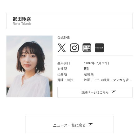
武田玲奈
Rena Takeda
公式SNS
生年月日
1997年 7月 27日
血液型
B型
出身地
福島県
趣味・特技
映画、アニメ鑑賞、マンガを読むこと
詳細ページはこちら
ニュース一覧に戻る