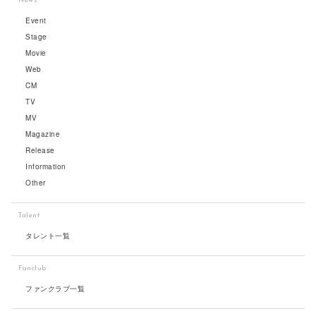
News
Event
Stage
Movie
Web
CM
TV
MV
Magazine
Release
Information
Other
Talent
タレント一覧
Fanclub
ファンクラブ一覧