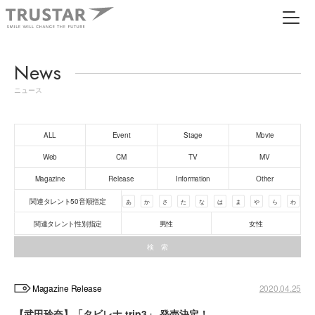
News
ニュース
ALL
Event
Stage
Movie
Web
CM
TV
MV
Magazine
Release
Information
Other
関連タレント50音順指定
あ
か
さ
た
な
は
ま
や
ら
わ
関連タレント性別指定
男性
女性
Magazine Release
2020.04.25
【武田玲奈】「タビレナ trip3」 発売決定！