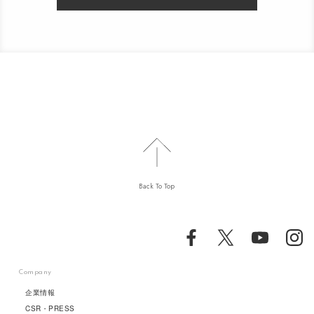
Back To Top
Company
企業情報
CSR・PRESS