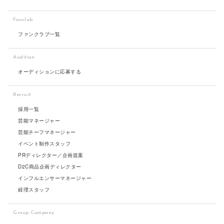
Fanclub
ファンクラブ一覧
Audition
オーディションに応募する
Recruit
採用一覧
芸能マネージャー
芸能チーフマネージャー
イベント制作スタッフ
PRディレクター／企画提案
D2C商品企画ディレクター
インフルエンサーマネージャー
経理スタッフ
Group Company