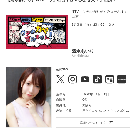
NTV「ウチのガヤがすみません！」
出演！
3月3日（火）23：59～ＯＡ
清水あいり
Airi Shimizu
公式SNS
生年月日
1992年 12月 17日
血液型
O型
出身地
大阪府
趣味・特技
汗だくになること・キックボクシング・映画鑑賞・音楽鑑賞
詳細ページはこちら