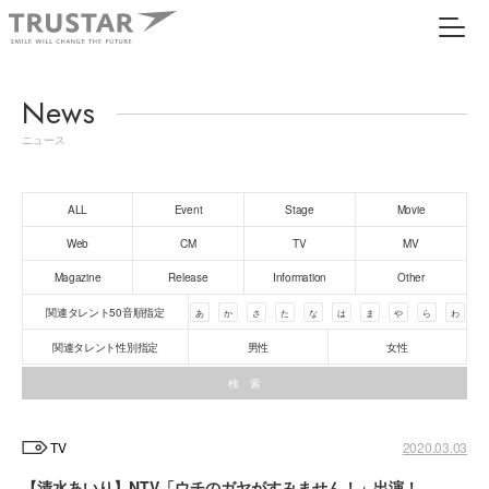
News
ニュース
ALL
Event
Stage
Movie
Web
CM
TV
MV
Magazine
Release
Information
Other
関連タレント50音順指定
あ
か
さ
た
な
は
ま
や
ら
わ
関連タレント性別指定
男性
女性
TV
2020.03.03
【清水あいり】NTV「ウチのガヤがすみません！」出演！