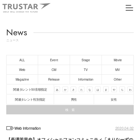
News
ニュース
ALL
Event
Stage
Movie
Web
CM
TV
MV
Magazine
Release
Information
Other
関連タレント50音順指定
あ
か
さ
た
な
は
ま
や
ら
わ
関連タレント性別指定
男性
女性
Web Information
2020.04.02
【長澤茉里奈】オフィシャルファンコミュニティ「まりなーずの