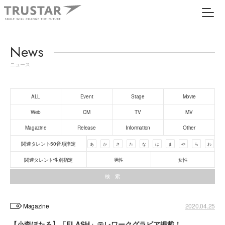
News
ニュース
ALL
Event
Stage
Movie
Web
CM
TV
MV
Magazine
Release
Information
Other
関連タレント50音順指定
あ
か
さ
た
な
は
ま
や
ら
わ
関連タレント性別指定
男性
女性
Magazine
2020.04.25
【小森ほたる】「FLASH」テレワークグラビア掲載！