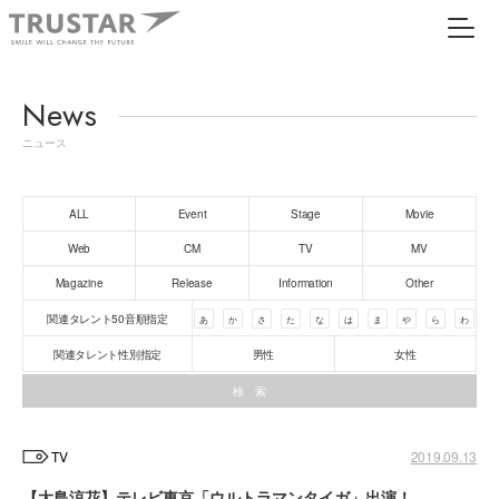
News
ニュース
ALL
Event
Stage
Movie
Web
CM
TV
MV
Magazine
Release
Information
Other
関連タレント50音順指定
あ
か
さ
た
な
は
ま
や
ら
わ
関連タレント性別指定
男性
女性
TV
2019.09.13
【大島涼花】テレビ東京「ウルトラマンタイガ」出演！