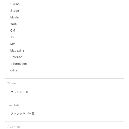
Event
Stage
Movie
Web
CM
TV
MV
Magazine
Release
Information
Other
Talent
タレント一覧
Fanclub
ファンクラブ一覧
Audition