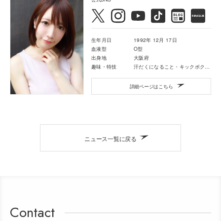
生年月日
1992年 12月 17日
血液型
O型
出身地
大阪府
趣味・特技
汗だくになること・キックボクシング・映画鑑賞・音楽鑑賞
詳細ページはこちら
ニュース一覧に戻る
Contact