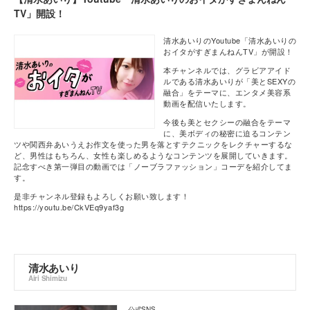
TV」開設！
清水あいりのYoutube「清水あいりの
おイタがすぎまんねんTV」が開設！
本チャンネルでは、グラビアアイド
ルである清水あいりが「美とSEXYの
融合」をテーマに、エンタメ美容系
動画を配信いたします。
今後も美とセクシーの融合をテーマ
に、美ボディの秘密に迫るコンテン
ツや関西弁あいうえお作文を使った男を落とすテクニックをレクチャーするな
ど、男性はもちろん、女性も楽しめるようなコンテンツを展開していきます。
記念すべき第一弾目の動画では「ノーブラファッション」コーデを紹介してま
す。
是非チャンネル登録もよろしくお願い致します！
https://youtu.be/CkVEq9yaf3g
清水あいり
Airi Shimizu
公式SNS