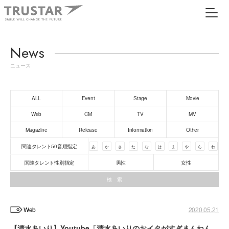
News
ニュース
ALL
Event
Stage
Movie
Web
CM
TV
MV
Magazine
Release
Information
Other
関連タレント50音順指定
あ
か
さ
た
な
は
ま
や
ら
わ
関連タレント性別指定
男性
女性
Web
2020.05.21
【清水あいり】Youtube「清水あいりのおイタがすぎまんねん