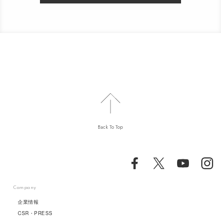
Back To Top
Company
企業情報
CSR・PRESS