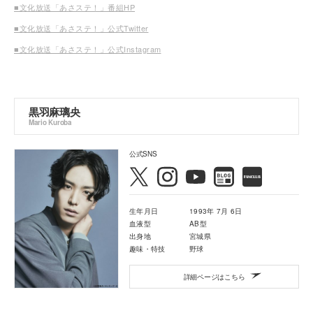
■文化放送「あさステ！」番組HP
■文化放送「あさステ！」公式Twitter
■文化放送「あさステ！」公式Instagram
黒羽麻璃央
Mario Kuroba
公式SNS
生年月日
1993年 7月 6日
血液型
AB型
出身地
宮城県
趣味・特技
野球
詳細ページはこちら