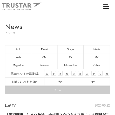
News
ニュース
ALL
Event
Stage
Movie
Web
CM
TV
MV
Magazine
Release
Information
Other
関連タレント50音順指定
あ
か
さ
た
な
は
ま
や
ら
わ
関連タレント性別指定
男性
女性
TV
2020.05.22
【黒羽麻璃央】文化放送「松村龍之介のあさステ！」火曜日ゲス