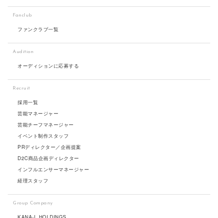
Fanclub
ファンクラブ一覧
Audition
オーディションに応募する
Recruit
採用一覧
芸能マネージャー
芸能チーフマネージャー
イベント制作スタッフ
PRディレクター／企画提案
D2C商品企画ディレクター
インフルエンサーマネージャー
経理スタッフ
Group Company
KANA-L HOLDINGS