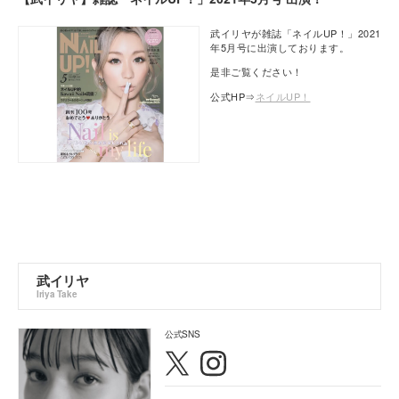
武イリヤが雑誌「ネイルUP！」2021
年5月号に出演しております。
是非ご覧ください！
公式HP⇒
ネイルUP！
武イリヤ
Iriya Take
公式SNS