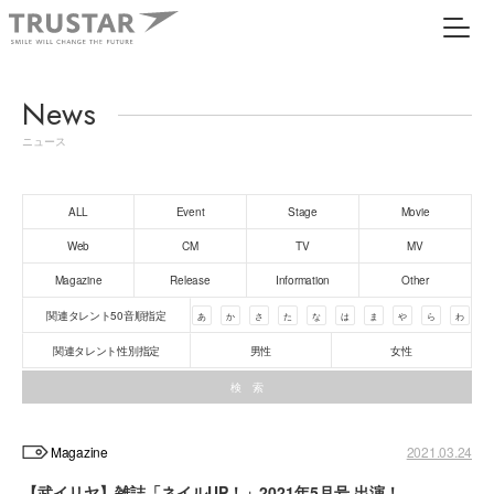
News
ニュース
ALL
Event
Stage
Movie
Web
CM
TV
MV
Magazine
Release
Information
Other
関連タレント50音順指定
あ
か
さ
た
な
は
ま
や
ら
わ
関連タレント性別指定
男性
女性
Magazine
2021.03.24
【武イリヤ】雑誌「ネイルUP！」2021年5月号 出演！