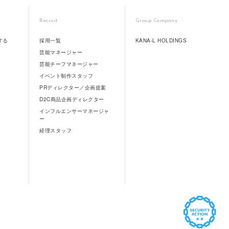
Recruit
Group Company
する
採用一覧
KANA-L HOLDINGS
芸能マネージャー
芸能チーフマネージャー
イベント制作スタッフ
PRディレクター／企画提案
D2C商品企画ディレクター
インフルエンサーマネージャ
ー
経理スタッフ