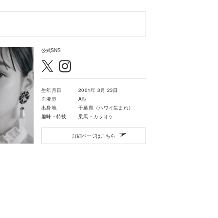
公式SNS
生年月日
2001年 3月 23日
血液型
A型
出身地
千葉県（ハワイ生まれ）
趣味・特技
乗馬・カラオケ
詳細ページはこちら