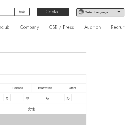
Contact
nclub
Company
CSR / Press
Audition
Recruit
Release
Information
Other
ま
や
ら
わ
女性