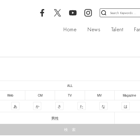
検
索
対
Home
News
Talent
Fa
象:
ALL
Web
CM
TV
MV
Magazine
あ
か
さ
た
な
は
男性