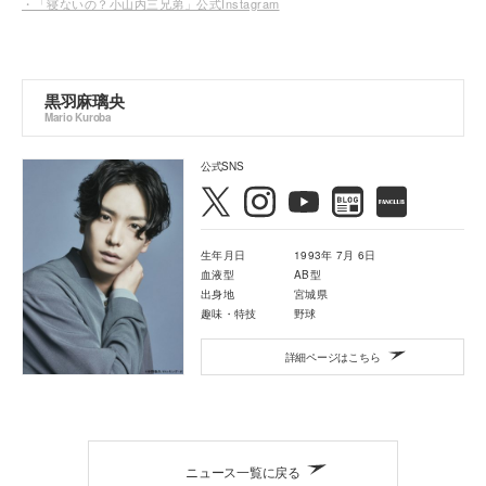
・「寝ないの？小山内三兄弟」公式Instagram
黒羽麻璃央
Mario Kuroba
公式SNS
生年月日
1993年 7月 6日
血液型
AB型
出身地
宮城県
趣味・特技
野球
詳細ページはこちら
ニュース一覧に戻る