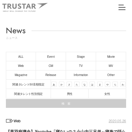
News
ニュース
ALL
Event
Stage
Movie
Web
CM
TV
MV
Magazine
Release
Information
Other
関連タレント50音順指定
あ
か
さ
た
な
は
ま
や
ら
わ
関連タレント性別指定
男性
女性
Web
2020.05.26
【黒羽麻璃央】Youtube「寝ないの？小山内三兄弟～寝巻で語ら