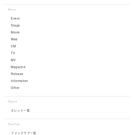
News
Event
Stage
Movie
Web
CM
TV
MV
Magazine
Release
Information
Other
Talent
タレント一覧
Fanclub
ファンクラブ一覧