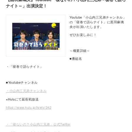
ナイト～」出演決定！
Youtube「小山内三兄弟チャンネル」
の「寝巻で語らナイト」に黒羽麻璃
央が出演いたします。
ぜひお楽しみに！
～概要詳細～
■番組名
・「寝巻で語らナイト」
■Youtubeチャンネル
・小山内三兄弟チャンネル
※Huluにて延長戦放送
https://www.hulu.jp/livetv/342
・「寝ないの？小山内三兄弟」公式Twitter