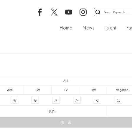
検
索
対
Home
News
Talent
Fa
象:
ALL
Web
CM
TV
MV
Magazine
あ
か
さ
た
な
は
男性