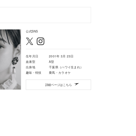
公式SNS
生年月日
2001年 3月 23日
血液型
A型
出身地
千葉県（ハワイ生まれ）
趣味・特技
乗馬・カラオケ
詳細ページはこちら