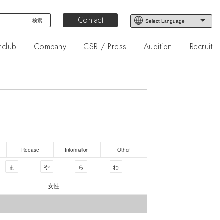
Contact
nclub
Company
CSR / Press
Audition
Recruit
Release
Information
Other
ま
や
ら
わ
女性