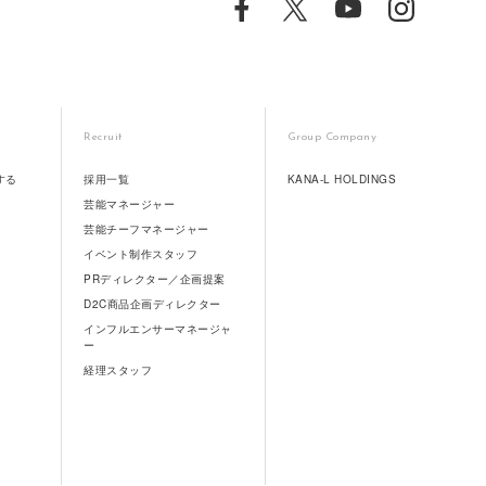
Recruit
Group Company
する
採用一覧
KANA-L HOLDINGS
芸能マネージャー
芸能チーフマネージャー
イベント制作スタッフ
PRディレクター／企画提案
D2C商品企画ディレクター
インフルエンサーマネージャ
ー
経理スタッフ