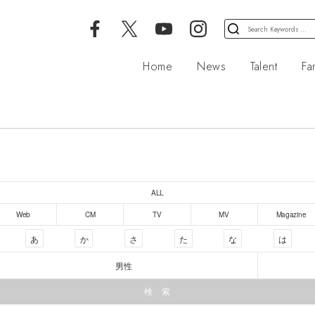
検
索
対
Home
News
Talent
Fa
象:
ALL
Web
CM
TV
MV
Magazine
あ
か
さ
た
な
は
男性