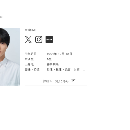
mi
公式SNS
生年月日
1994年 12月 12日
血液型
A型
出身地
神奈川県
趣味・特技
野球・殺陣・読書・お酒・料理・掃除・アニメ・ゲーム
詳細ページはこちら