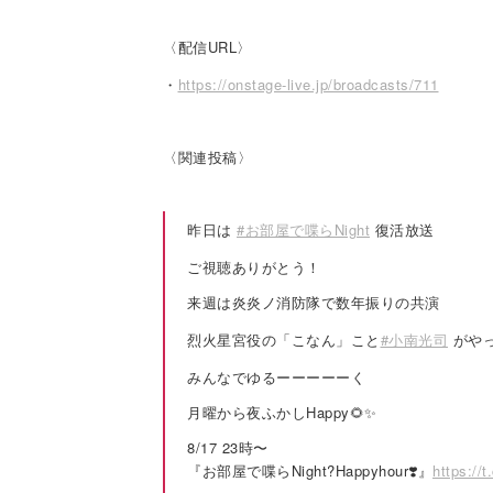
〈配信URL〉
・
https://onstage-live.jp/broadcasts/711
〈関連投稿〉
昨日は
#お部屋で喋らNight
復活放送
ご視聴ありがとう！
来週は炎炎ノ消防隊で数年振りの共演
烈火星宮役の「こなん」こと
#小南光司
がやっ
みんなでゆるーーーーーく
月曜から夜ふかしHappy🌻✨
8/17 23時〜
『お部屋で喋らNight?Happyhour❣️』
https://