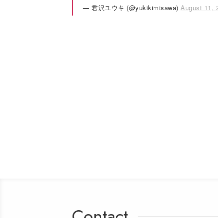
— 君沢ユウキ (@yukikimisawa)
August 11, 
Contact