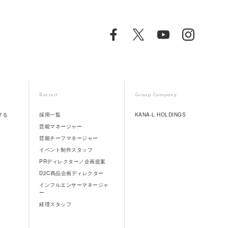
Recruit
Group Company
する
採用一覧
KANA-L HOLDINGS
芸能マネージャー
芸能チーフマネージャー
イベント制作スタッフ
PRディレクター／企画提案
D2C商品企画ディレクター
インフルエンサーマネージャ
ー
経理スタッフ