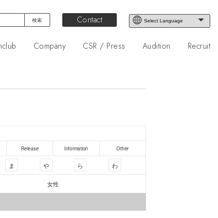
Contact
nclub
Company
CSR / Press
Audition
Recruit
Release
Information
Other
ま
や
ら
わ
女性