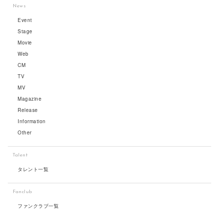
News
Event
Stage
Movie
Web
CM
TV
MV
Magazine
Release
Information
Other
Talent
タレント一覧
Fanclub
ファンクラブ一覧