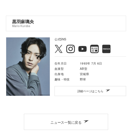
黒羽麻璃央
Mario Kuroba
公式SNS
生年月日
1993年 7月 6日
血液型
AB型
出身地
宮城県
趣味・特技
野球
詳細ページはこちら
ニュース一覧に戻る