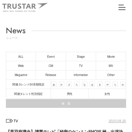
News
ニュース
ALL
Event
Stage
Movie
Web
CM
TV
MV
Magazine
Release
Information
Other
関連タレント50音順指定
あ
か
さ
た
な
は
ま
や
ら
わ
関連タレント性別指定
男性
女性
TV
2020.08.20
【黒羽麻璃央】讀賣テレビ「秘密のケンミンSHOW 極」出演決