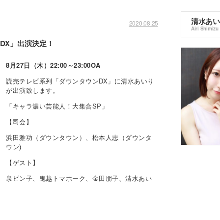
清水あい
2020.08.25
Airi Shimizu
DX」出演決定！
8
月
27
日（木）
22:00
～
23:00OA
読売テレビ系列「ダウンタウンDX」に清水あいり
が出演致します。
「キャラ濃い芸能人！大集合SP」
【司会】
浜田雅功（ダウンタウン）、松本人志（ダウンタ
ウン)
【ゲスト】
泉ピン子、鬼越トマホーク、金田朋子、清水あい