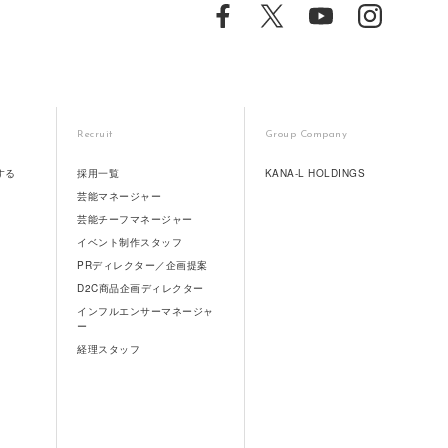
Recruit
Group Company
する
採用一覧
KANA-L HOLDINGS
芸能マネージャー
芸能チーフマネージャー
イベント制作スタッフ
PRディレクター／企画提案
D2C商品企画ディレクター
インフルエンサーマネージャ
ー
経理スタッフ