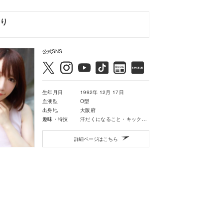
り
公式SNS
生年月日
1992年 12月 17日
血液型
O型
出身地
大阪府
趣味・特技
汗だくになること・キックボクシング・映画鑑賞・音楽鑑賞
詳細ページはこちら