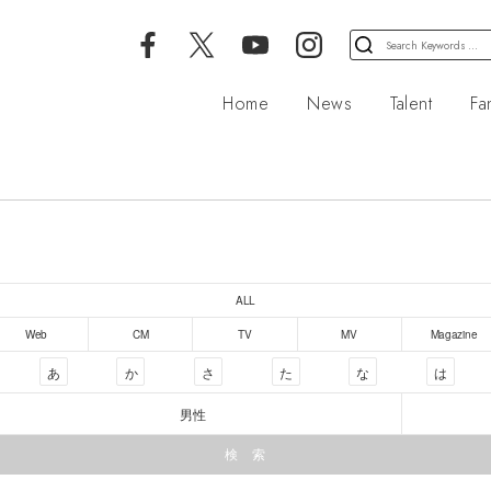
検
索
対
Home
News
Talent
Fa
象:
ALL
Web
CM
TV
MV
Magazine
あ
か
さ
た
な
は
男性