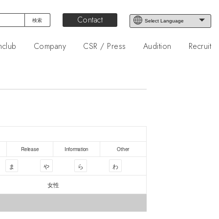
Contact
nclub
Company
CSR / Press
Audition
Recruit
Release
Information
Other
ま
や
ら
わ
女性