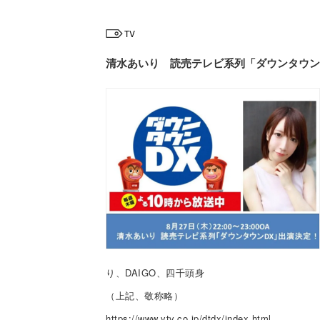
TV
清水あいり 読売テレビ系列「ダウンタウン
り、DAIGO、四千頭身
（上記、敬称略）
https://www.ytv.co.jp/dtdx/index.html