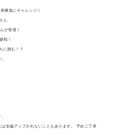
舟券勝負にチャレンジ！
さん
さんが登場！
参戦！
ちに挑む！？
い。
す。
ぐには全編アップされないこともあります。 予めご了承