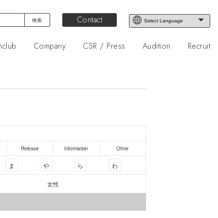
Contact
nclub
Company
CSR / Press
Audition
Recruit
Release
Information
Other
ま
や
ら
わ
女性