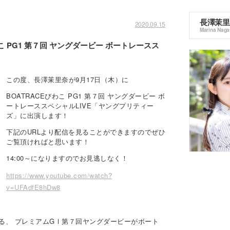
長澤茉里
2020.09.15
Marina Nag
わこ PG1 第７回 ヤングダービー ボートレースス
この度、長澤茉里奈が9月17日（木）に
BOATRACEびわこ PG1 第７回 ヤングダービー ボ
ートレーススペシャルLIVE「ヤングプリティー
ズ」に出演します！
下記のURLより配信を見ることができますのでぜひ
ご覧頂ければと思います！
14:00～になりますのでお見逃しなく！
https://www.youtube.com/watch?
v=UFAdfE8hDw8
る、 プレミアムGⅠ第７回ヤングダービーがボート