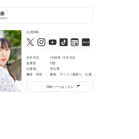
奈
asawa
公式SNS
生年月日
1995年 10月 8日
血液型
O型
出身地
埼玉県
趣味・特技
麻雀、ラーメン屋巡り、お酒
詳細ページはこちら