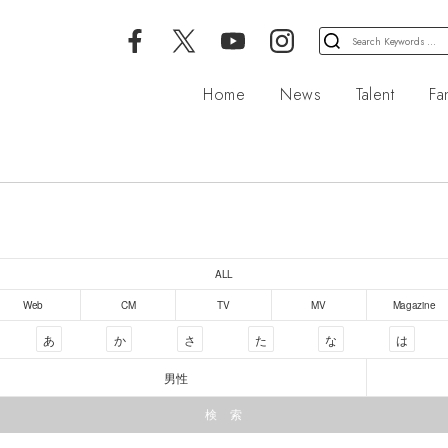
検
索
対
Home
News
Talent
Fa
象:
ALL
Web
CM
TV
MV
Magazine
あ
か
さ
た
な
は
男性