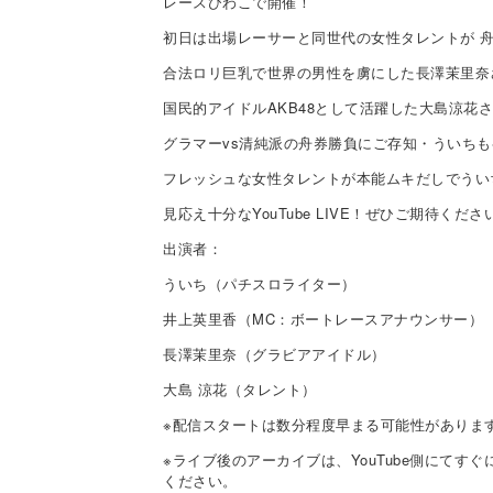
レースびわこで開催！
初日は出場レーサーと同世代の女性タレントが 
合法ロリ巨乳で世界の男性を虜にした長澤茉里奈
国民的アイドルAKB48として活躍した大島涼花
グラマーvs清純派の舟券勝負にご存知・ういちも
フレッシュな女性タレントが本能ムキだしでうい
見応え十分なYouTube LIVE！ぜひご期待くださ
出演者：
ういち（パチスロライター）
井上英里香（MC：ボートレースアナウンサー）
長澤茉里奈（グラビアアイドル）
大島 涼花（タレント）
※配信スタートは数分程度早まる可能性がありま
※ライブ後のアーカイブは、YouTube側にてす
ください。