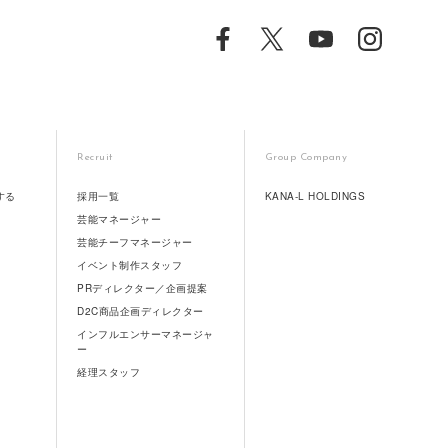
Recruit
Group Company
する
採用一覧
KANA-L HOLDINGS
芸能マネージャー
芸能チーフマネージャー
イベント制作スタッフ
PRディレクター／企画提案
D2C商品企画ディレクター
インフルエンサーマネージャ
ー
経理スタッフ