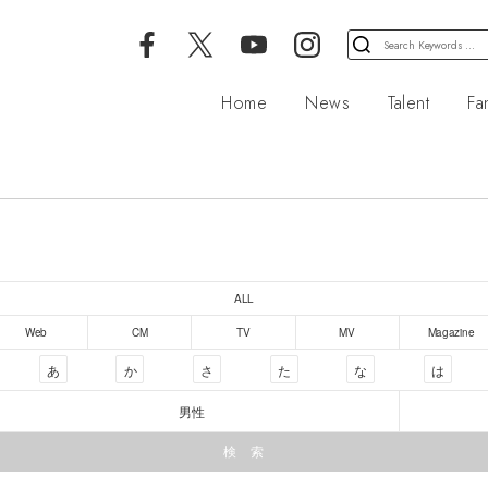
検
索
対
Home
News
Talent
Fa
象:
ALL
Web
CM
TV
MV
Magazine
あ
か
さ
た
な
は
男性