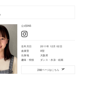
a
公式SNS
生年月日
2011年 12月 02日
血液型
A型
出身地
大阪府
趣味・特技
ダンス・水泳・絵画
詳細ページはこちら