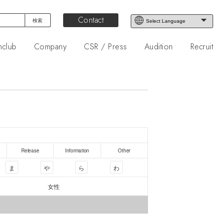
Contact
nclub
Company
CSR / Press
Audition
Recruit
Release
Information
Other
ま
や
ら
わ
女性