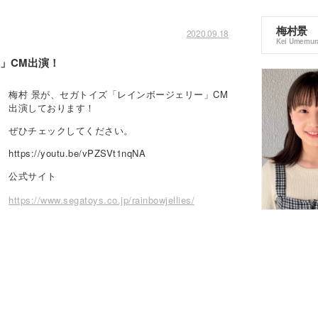
梅村景
2020.09.18
Kei Umemur
」CM出演！
梅村 景が、セガトイズ「レインボージェリー」CM
出演しております！
ぜひチェックしてください。
https://youtu.be/vPZSVt1nqNA
公式サイト
https://www.segatoys.co.jp/rainbowjellies/