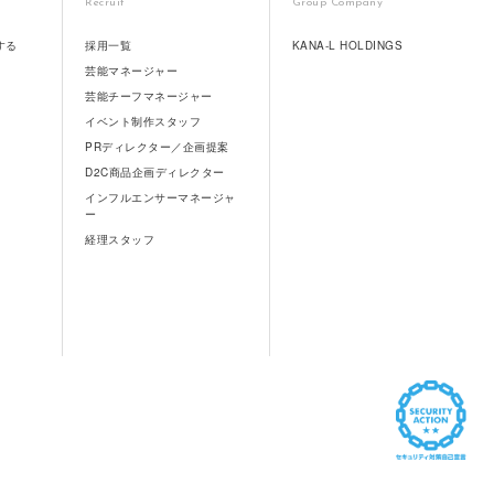
Recruit
Group Company
する
採用一覧
KANA-L HOLDINGS
芸能マネージャー
芸能チーフマネージャー
イベント制作スタッフ
PRディレクター／企画提案
D2C商品企画ディレクター
インフルエンサーマネージャ
ー
経理スタッフ