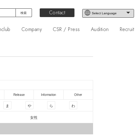
Contact
nclub
Company
CSR / Press
Audition
Recruit
Release
Information
Other
ま
や
ら
わ
女性