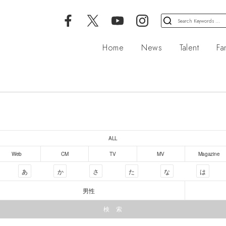
検
索
対
Home
News
Talent
Fa
象:
ALL
Web
CM
TV
MV
Magazine
あ
か
さ
た
な
は
男性