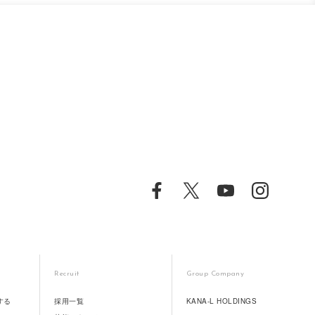
Recruit
Group Company
する
採用一覧
KANA-L HOLDINGS