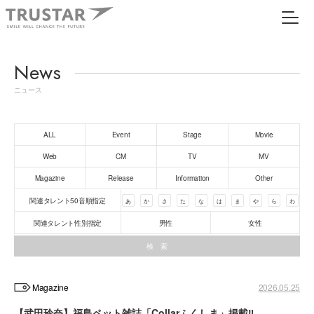
News
ニュース
ALL
Event
Stage
Movie
Web
CM
TV
MV
Magazine
Release
Information
Other
関連タレント50音順指定
あ
か
さ
た
な
は
ま
や
ら
わ
関連タレント性別指定
男性
女性
Magazine
2026.05.25
【武田玲奈】福島ペット雑誌「Collarふくしま」掲載‼