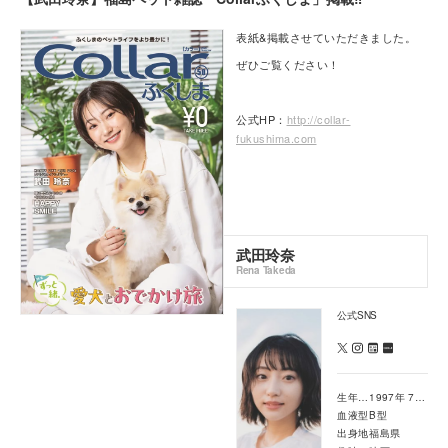
表紙&掲載させていただきました。
ぜひご覧ください！
公式HP：
http://collar-
fukushima.com
武田玲奈
Rena Takeda
公式SNS
生年月日
1997年 7月 27日
血液型
B型
出身地
福島県