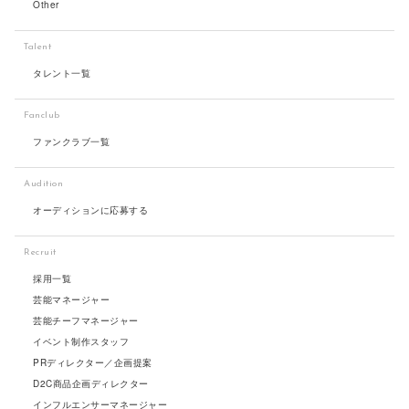
Other
Talent
タレント一覧
Fanclub
ファンクラブ一覧
Audition
オーディションに応募する
Recruit
採用一覧
芸能マネージャー
芸能チーフマネージャー
イベント制作スタッフ
PRディレクター／企画提案
D2C商品企画ディレクター
インフルエンサーマネージャー