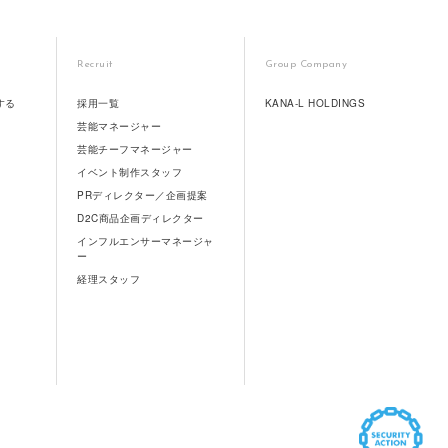
Recruit
Group Company
する
採用一覧
KANA-L HOLDINGS
芸能マネージャー
芸能チーフマネージャー
イベント制作スタッフ
PRディレクター／企画提案
D2C商品企画ディレクター
インフルエンサーマネージャ
ー
経理スタッフ