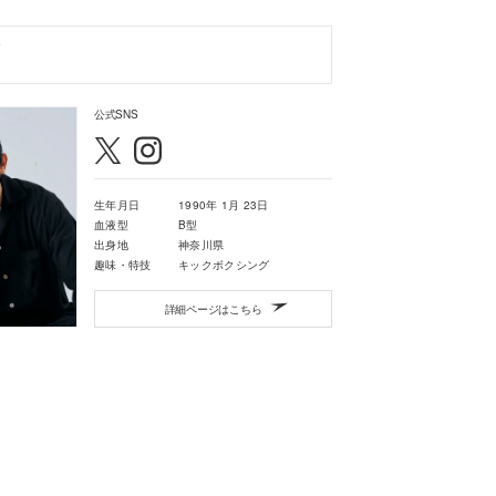
公式SNS
生年月日
1990年 1月 23日
血液型
B型
出身地
神奈川県
趣味・特技
キックボクシング
詳細ページはこちら