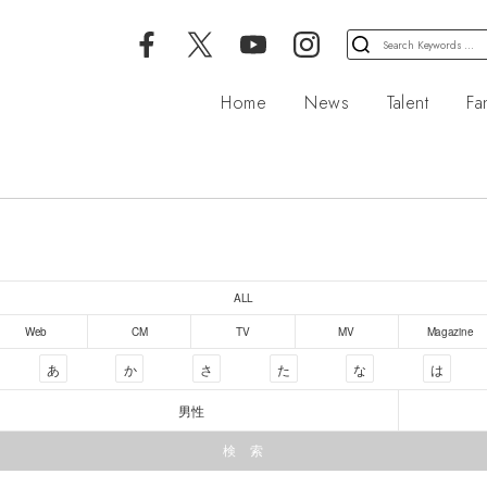
検
索
対
Home
News
Talent
Fa
象:
ALL
Web
CM
TV
MV
Magazine
あ
か
さ
た
な
は
男性