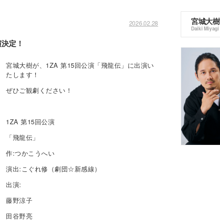
宮城大樹
2026.02.28
Daiki Miyagi
演決定！
宮城大樹が、1ZA 第15回公演「飛龍伝」に出演い
たします！
ぜひご観劇ください！
1ZA 第15回公演
「飛龍伝」
作:つかこうへい
演出:こぐれ修（劇団☆新感線）
出演:
藤野涼子
田谷野亮