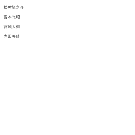
松村龍之介
富本惣昭
宮城大樹
内田将綺