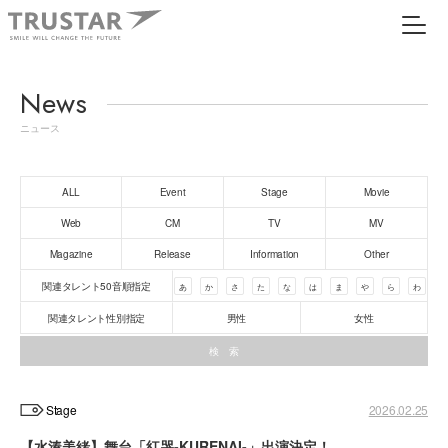
News
ニュース
ALL
Event
Stage
Movie
Web
CM
TV
MV
Magazine
Release
Information
Other
関連タレント50音順指定
あ
か
さ
た
な
は
ま
や
ら
わ
関連タレント性別指定
男性
女性
Stage
2026.02.25
【水湊美緒】舞台「紅哭-KURENAI-」出演決定！