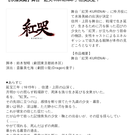
舞台「紅哭-KURENAI-」に怜月役に
て水湊美緒の出演が決定！
信州・上田を舞台に、戦場で生き延
び、生きるために刀を振った忍びの
少女たち「紅哭」が立ち向かう宿命
の物語。女性キャストによるエネル
ギッシュで迫力ある殺陣が本作の見
どころとなります。
【作品概要】
舞台「紅哭-KURENAI-」
脚本：鈴木智晴（劇団東京都鈴木区）
演出：斎藤美七海（劇団☆龍(Dragon)童子）
■あらすじ
延宝三年（1615年）、信濃・上田の山深く。
月明かりの照らす戦場跡で、死体を漁り生き延びる女衆がいた。
名を、〝紅哭〟──。
その先頭に立つのは、感情を斬り捨てた十九歳の少女・霧音。
迷いは弱さ、涙は敵。ただ静かに刃を振るう。
これが彼女の信じた掟だった。
だが山中で拾った記憶喪失の少女・鞠との出会いが、その掟を揺らしてい
く……。
やがて現れる、死んだはずの肉親。
暴かれる霧音の過去。