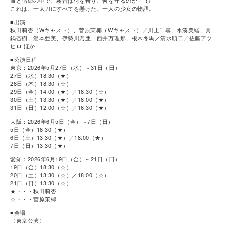
血と宿命の中で、霧音は何を斬り、何を守るのか──!?
これは、一太刀にすべてを懸けた、一人の少女の物語。
■出演
秋田莉杏（Wキャスト）、菅原茉椰（Wキャスト）／川上千尋、水湊美緒、眞
鍋杏樹、湯本亜美、伊勢川乃亜、西井万理那、根木冬馬／清水順二／佐藤アツ
ヒロ ほか
■公演日程
東京：2026年5月27日（水）～31日（日）
27日（水）18:30（★）
28日（木）18:30（☆）
29日（金）14:00（★）／18:30（☆）
30日（土）13:30（★）／18:00（★）
31日（日）12:00（☆）／16:30（★）
大阪：2026年6月5日（金）～7日（日）
5日（金）18:30（★）
6日（土）13:30（★）／18:00（★）
7日（日）13:30（★）
愛知：2026年6月19日（金）～21日（日）
19日（金）18:30（☆）
20日（土）13:30（☆）／18:00（☆）
21日（日）13:30（☆）
★・・・秋田莉杏
☆・・・菅原茉椰
■会場
〈東京公演〉