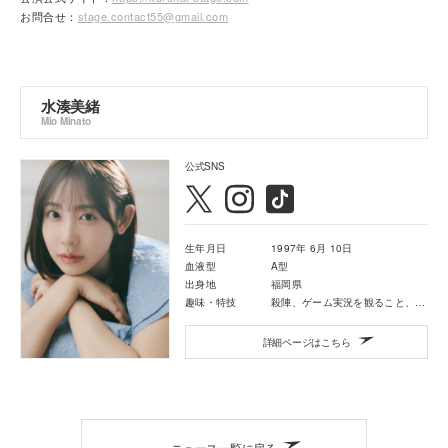
お問合せ：
stage.contact55@gmail.com
水湊美緒
Mio Minato
公式SNS
生年月日
1997年 6月 10日
血液型
A型
出身地
福岡県
趣味・特技
殺陣、ゲーム実況を観ること、読書、弾き語り、観劇
詳細ページはこちら
ニュース一覧に戻る