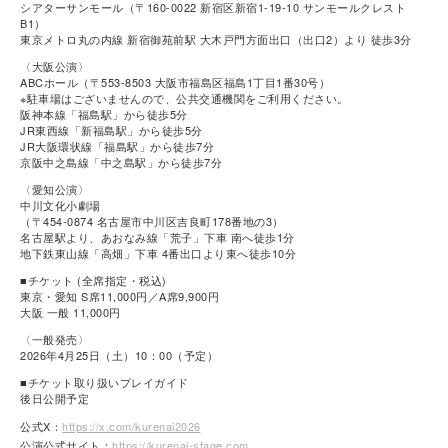
シアターサンモール（〒160-0022 新宿区新宿1-19-10 サンモールクレスト
B1）
東京メトロ丸の内線 新宿御苑前駅 大木戸門方面出口（出口2）より 徒歩3分
〈大阪公演〉
ABCホール（〒553-8503 大阪市福島区福島1丁目1番30号）
※駐車場はございませんので、公共交通機関をご利用ください。
阪神本線「福島駅」から徒歩5分
JR東西線「新福島駅」から徒歩5分
JR大阪環状線「福島駅」から徒歩7分
京阪中之島線「中之島駅」から徒歩7分
〈愛知公演〉
中川文化小劇場
（〒454-0874 名古屋市中川区吉良町178番地の3）
名古屋駅より、あおなみ線「荒子」下車 南へ徒歩1分
地下鉄東山線「高畑」下車 4番出口より東へ徒歩10分
■チケット (全席指定・税込)
東京・愛知 S席11,000円／A席9,900円
大阪 一般 11,000円
〈一般発売〉
2026年4月25日（土）10：00（予定）
■チケット取り扱いプレイガイド
後日公開予定
公式X：
https://x.com/kurenai2026
公演公式サイト：
https://kurenai-stage.com