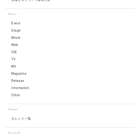
News
Event
Stage
Movie
Web
CM
TV
MV
Magazine
Release
Information
Other
Talent
タレント一覧
Fanclub