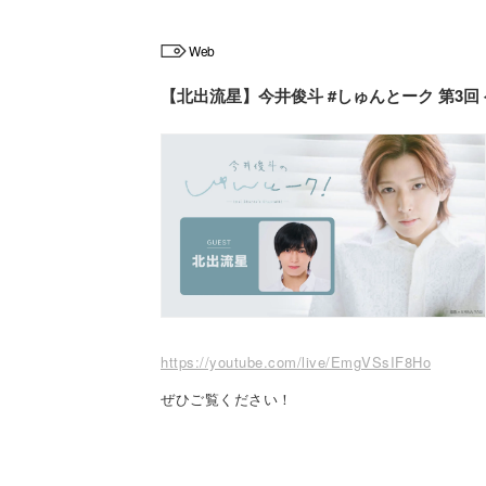
Web
【北出流星】今井俊斗 #しゅんとーク 第3回
https://youtube.com/live/EmgVSsIF8Ho
ぜひご覧ください！