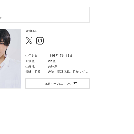
de
公式SNS
生年月日
1998年 7月 12日
血液型
AB型
出身地
兵庫県
趣味・特技
趣味：野球観戦、特技：ダンス、野球
詳細ページはこちら