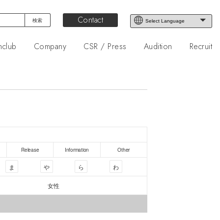
Contact
nclub
Company
CSR / Press
Audition
Recruit
Release
Information
Other
ま
や
ら
わ
女性