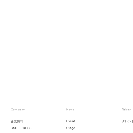
Company
News
Talent
企業情報
Event
タレン
CSR・PRESS
Stage