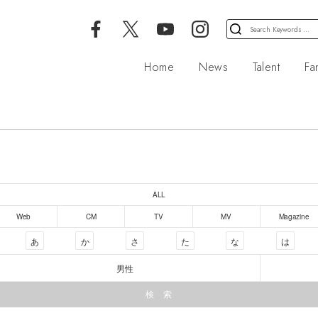
検
索
対
Home
News
Talent
Fa
象:
ALL
Web
CM
TV
MV
Magazine
あ
か
さ
た
な
は
男性