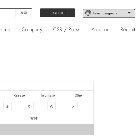
Contact
nclub
Company
CSR / Press
Audition
Recruit
Release
Information
Other
ま
や
ら
わ
女性