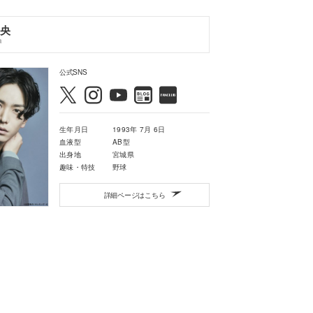
央
a
公式SNS
生年月日
1993年 7月 6日
血液型
AB型
出身地
宮城県
趣味・特技
野球
詳細ページはこちら