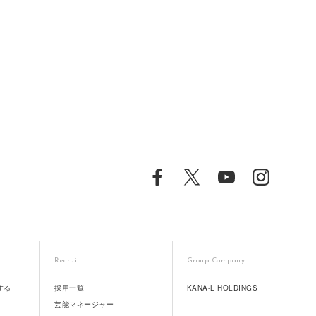
Recruit
Group Company
する
採用一覧
KANA-L HOLDINGS
芸能マネージャー