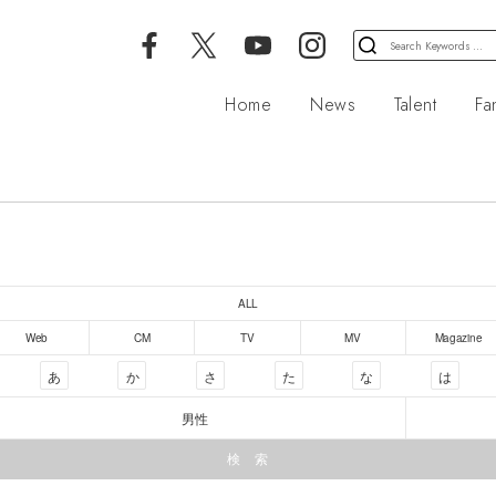
検
索
対
Home
News
Talent
Fa
象:
ALL
Web
CM
TV
MV
Magazine
あ
か
さ
た
な
は
男性