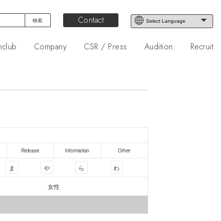
Contact
nclub
Company
CSR / Press
Audition
Recruit
Release
Information
Other
ま
や
ら
わ
女性