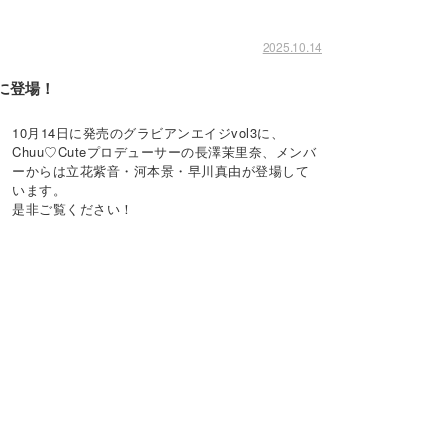
2025.10.14
」に登場！
10月14日に発売のグラビアンエイジvol3に、
Chuu♡Cuteプロデューサーの長澤茉里奈、メンバ
ーからは立花紫音・河本景・早川真由が登場して
います。
是非ご覧ください！