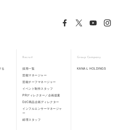
Recruit
Group Company
する
採用一覧
KANA-L HOLDINGS
芸能マネージャー
芸能チーフマネージャー
イベント制作スタッフ
PRディレクター／企画提案
D2C商品企画ディレクター
インフルエンサーマネージャ
ー
経理スタッフ