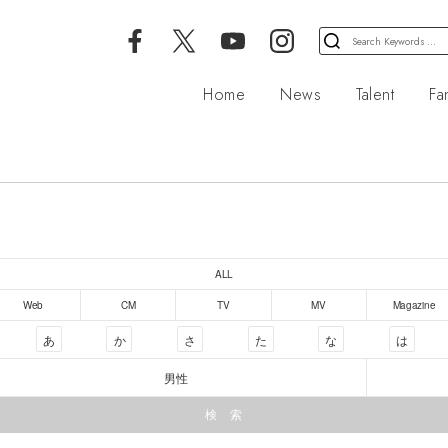
検
索
対
Home
News
Talent
Fa
象:
ALL
Web
CM
TV
MV
Magazine
あ
か
さ
た
な
は
男性