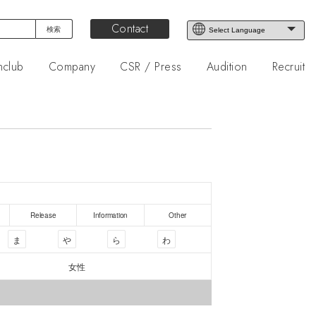
Contact
nclub
Company
CSR / Press
Audition
Recruit
Release
Information
Other
ま
や
ら
わ
女性