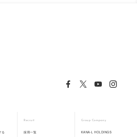
Recruit
Group Company
する
採用一覧
KANA-L HOLDINGS