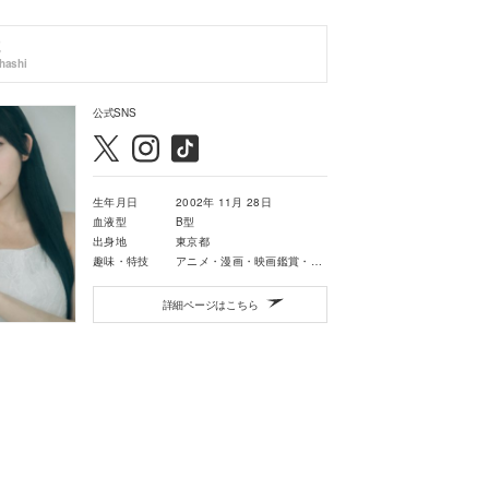
hashi
公式SNS
生年月日
2002年 11月 28日
血液型
B型
出身地
東京都
趣味・特技
アニメ・漫画・映画鑑賞・旅行・歌・ダンス・描画・どこでも寝られるところ
詳細ページはこちら