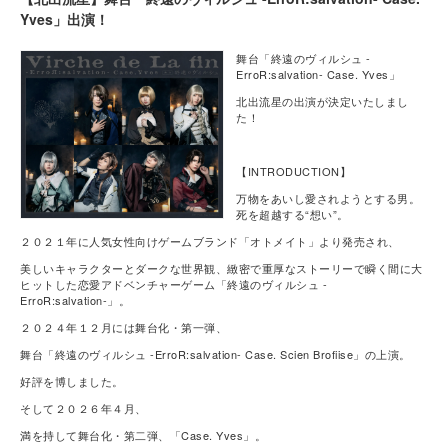
Yves」出演！
舞台「終遠のヴィルシュ -
ErroR:salvation- Case. Yves」
北出流星の出演が決定いたしまし
た！
【INTRODUCTION】
万物をあいし愛されようとする男。
死を超越する“想い”。
２０２１年に人気女性向けゲームブランド「オトメイト」より発売され、
美しいキャラクターとダークな世界観、緻密で重厚なストーリーで瞬く間に大
ヒットした恋愛アドベンチャーゲーム「終遠のヴィルシュ -
ErroR:salvation-」。
２０２４年１２月には舞台化・第一弾、
舞台「終遠のヴィルシュ -ErroR:salvation- Case. Scien Brofiise」の上演。
好評を博しました。
そして２０２６年４月、
満を持して舞台化・第二弾、「Case. Yves」。