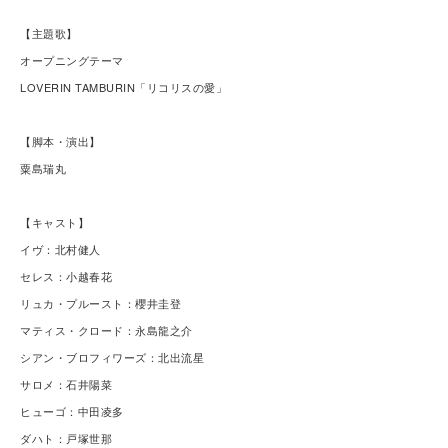
【主題歌】
オープニングテーマ
LOVERIN TAMBURIN「リコリスの愛」
【脚本・演出】
粟島瑞丸
【キャスト】
イヴ：北村健人
セレス：小越春花
リュカ・プルースト：櫻井圭登
マティス・クロード：永島龍之介
シアン・ブロフィワーズ：北出流星
サロメ：石井陽菜
ヒューゴ：中田凌多
ダハト：戸塚世那