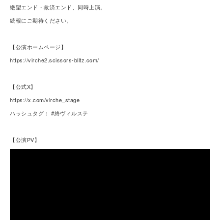
絶望エンド・救済エンド、同時上演。
続報にご期待ください。
【公演ホームページ】
https://virche2.scissors-blitz.com/
【公式X】
https://x.com/virche_stage
ハッシュタグ： #終ヴィルステ
【公演PV】