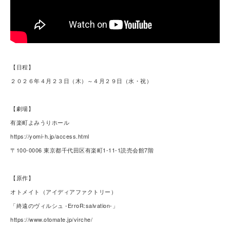
【日程】
２０２６年４月２３日（木）～４月２９日（水・祝）
【劇場】
有楽町よみうりホール
https://yomi-h.jp/access.html
〒100-0006 東京都千代田区有楽町1-11-1読売会館7階
【原作】
オトメイト（アイディアファクトリー）
「終遠のヴィルシュ -ErroR:salvation-」
https://www.otomate.jp/virche/