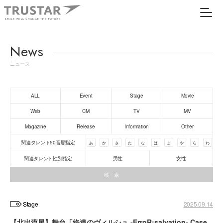
News
ニュース
ALL
Event
Stage
Movie
Web
CM
TV
MV
Magazine
Release
Information
Other
関連タレント50音順指定
あ
か
さ
た
な
は
ま
や
ら
わ
関連タレント性別指定
男性
女性
Stage
2025.09.14
【北出流星】舞台「終遠のヴィルシュ -ErroR:salvation- Case.