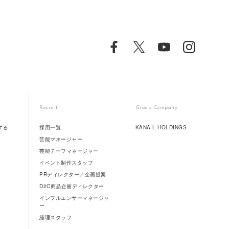
Recruit
Group Company
する
採用一覧
KANA-L HOLDINGS
芸能マネージャー
芸能チーフマネージャー
イベント制作スタッフ
PRディレクター／企画提案
D2C商品企画ディレクター
インフルエンサーマネージャ
ー
経理スタッフ