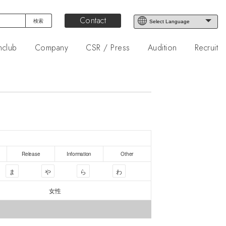
Contact
nclub
Company
CSR / Press
Audition
Recruit
Release
Information
Other
ま
や
ら
わ
女性