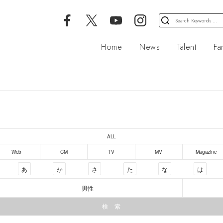
検
索
対
Home
News
Talent
Fa
象:
ALL
Web
CM
TV
MV
Magazine
あ
か
さ
た
な
は
男性