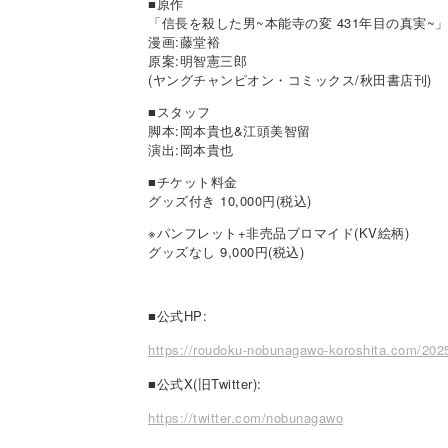
■原作
「信長を殺した男~本能寺の変 431年目の真実~
漫画:藤堂裕
原案:明智憲三郎
(ヤングチャンピオン・コミックス/秋田書店刊)
■スタッフ
脚本:岡本貴也&江頭美智留
演出:岡本貴也
■チケット料金
グッズ付き 10,000円(税込)
※パンフレット+非売品ブロマイド(KV絵柄)
グッズなし 9,000円(税込)
■公式HP:
https://roudoku-nobunagawo-koroshita.com/202
■公式X(旧Twitter):
https://twitter.com/nobunagawo