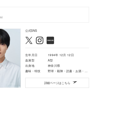
mi
公式SNS
生年月日
1994年 12月 12日
血液型
A型
出身地
神奈川県
趣味・特技
野球・殺陣・読書・お酒・料理・掃除・アニメ・ゲーム
詳細ページはこちら