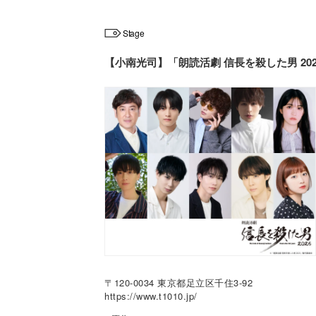
Stage
【小南光司】「朗読活劇 信長を殺した男 20
〒120-0034 東京都足立区千住3-92
https://www.t1010.jp/