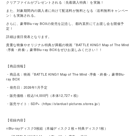
クリアファイルがプレゼントされる〈先着購入特典〉を実施！
また、対象期間内の購入者に向けて配送料が無料となる〈送料無料キャンペー
ン〉も実施される。
さらに、豪華Blu-ray BOXの発売を記念し、都内某所にてお渡し会を開催予
定！
詳細は後日発表となります。
貴重な映像やオリジナル特典が満載の映画『BATTLE KING!! Map of The Mind
-序奏・終奏-』豪華Blu-ray BOXをぜひお楽しみください！！
【商品情報】
・商品名：映画『BATTLE KING!! Map of The Mind -序奏・終奏-』豪華Blu-
ray BOX
・発売日：2026年1月予定
・販売価格：税込14,000円（本体12,727＋税）
・販売サイト：SDP+（https://stardust-pictures.stores.jp/）
【収録内容】
○Blu-rayディスク3枚組（本編ディスク２枚＋特典ディスク1枚）