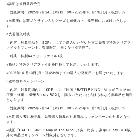
※詳細は後日発表予定
・対象期間：2025年7月24日(木)12：00〜2025年10 月13日(月・祝)23:59
※当選者には商品とサイン入りグッズを同梱の上、発売日にお届けいたしま
す。
○先着購入特典
・内容：対象商品を「SDP+」にてご購入いただいた方に先着で特製クリアフ
ァイルをプレゼント。数量限定、無くなり次第終了。
・特典：特製A4クリアファイル1枚
※商品と特製クリアファイルを同梱してお届けいたします。
※2025年10 月13日(月・祝)23:59までの購入で発売日にお届けいたします。
○送料無料キャンペーン
・内容：対象期間内に「SDP+」にて映画『BATTLE KING!! Map of The Mind -
序奏・終奏-』豪華Blu-ray BOXをご購入いただいた方はもれなく配送料が無料
となります。
・対象期間：2025年7月24日(木)12：00〜2025年10 月13日(月・祝)23:59
※早期購入者対象特典、先着購入特典の対象商品もキャンペーンの対象となり
ます。
※映画『BATTLE KING!! Map of The Mind -序奏・終奏-』豪華Blu-ray BOX以
外の商品はキャンペーン対象外となります。