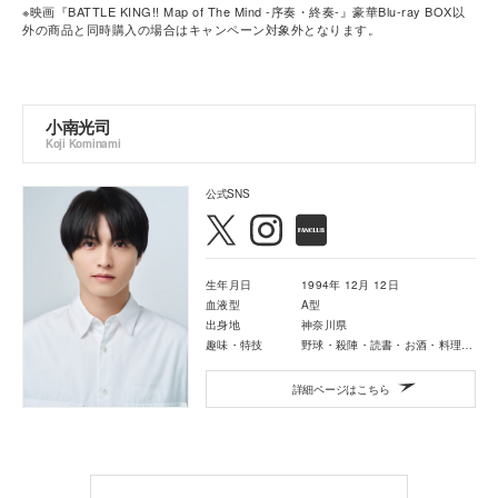
※映画『BATTLE KING!! Map of The Mind -序奏・終奏-』豪華Blu-ray BOX以
外の商品と同時購入の場合はキャンペーン対象外となります。
小南光司
Koji Kominami
公式SNS
生年月日
1994年 12月 12日
血液型
A型
出身地
神奈川県
趣味・特技
野球・殺陣・読書・お酒・料理・掃除・アニメ・ゲーム
詳細ページはこちら