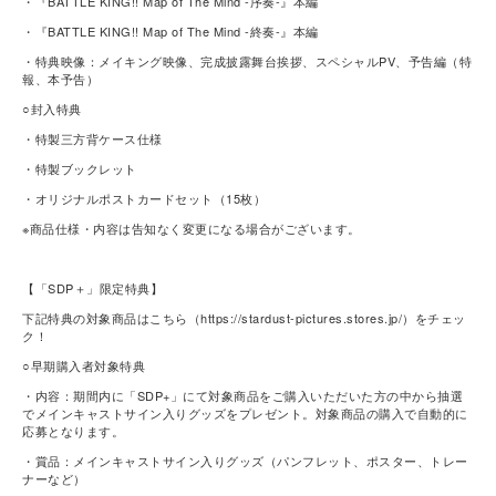
・『BATTLE KING!! Map of The Mind -序奏-』本編
・『BATTLE KING!! Map of The Mind -終奏-』本編
・特典映像：メイキング映像、完成披露舞台挨拶、スペシャルPV、予告編（特
報、本予告）
○封入特典
・特製三方背ケース仕様
・特製ブックレット
・オリジナルポストカードセット（15枚）
※商品仕様・内容は告知なく変更になる場合がございます。
【「SDP＋」限定特典】
下記特典の対象商品はこちら（https://stardust-pictures.stores.jp/）をチェッ
ク！
○早期購入者対象特典
・内容：期間内に「SDP+」にて対象商品をご購入いただいた方の中から抽選
でメインキャストサイン入りグッズをプレゼント。対象商品の購入で自動的に
応募となります。
・賞品：メインキャストサイン入りグッズ（パンフレット、ポスター、トレー
ナーなど）