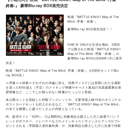
終奏-』 豪華Blu-ray BOX発売決定
映画『BATTLE KING!! Map of The
Mind -序奏・終奏-』
豪華Blu-ray BOX発売決定！！
ONE N’ ONLYが主演を務め、2部作
で公開された映画『BATTLE KING!!
Map of The Mind -序奏・終奏-』の
豪華Blu-ray BOXが2026年1月に発売
決定！
映画『BATTLE KING!! Map of The Mind -序奏・終奏-』が2部作セットでBlu-
ray BOX化！
≪序奏≫≪終奏≫それぞれの本編に加え、特典ディスクには長期にわたる撮影
を追った60分超え（予定）のメイキング映像やキャスト集結の完成披露舞台挨
拶映像など、ここでしか観られない映像がたっぷりと収録。
未公開カットを収録した特製ブックレットや、主要登場人物15名のオリジナル
ポストカードセットも封入されるなど、「BATTLE KING!! Map of The Mind」
の全てを網羅した盛りだくさんの内容となっている。
尚、販売サイト「SDP+」では期間内に対象商品を購入した方に抽選でパンフ
レットやポスター、トレーナーなどのメインキャストサイン入りグッズがプレ
ゼントされる〈早期購入者対象特典〉や、対象商品を購入した方に先着で特製