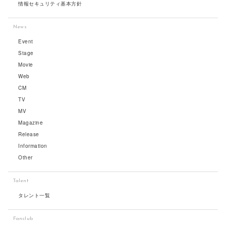
情報セキュリティ基本方針
News
Event
Stage
Movie
Web
CM
TV
MV
Magazine
Release
Information
Other
Talent
タレント一覧
Fanclub