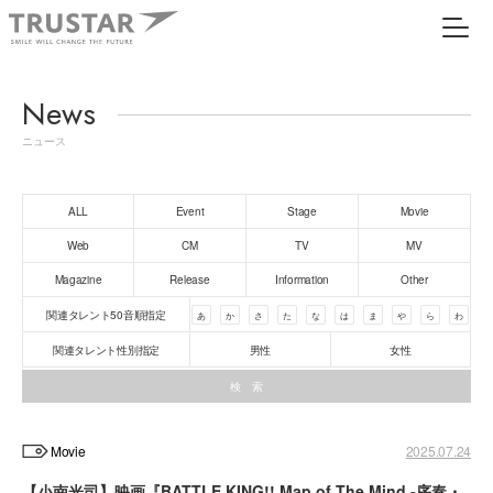
News
ニュース
ALL
Event
Stage
Movie
Web
CM
TV
MV
Magazine
Release
Information
Other
関連タレント50音順指定
あ
か
さ
た
な
は
ま
や
ら
わ
関連タレント性別指定
男性
女性
Movie
2025.07.24
【小南光司】映画『BATTLE KING!! Map of The Mind -序奏・