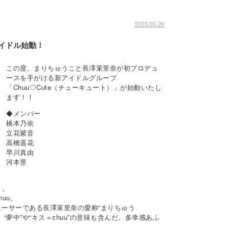
2025.05.29
アイドル始動！
この度、まりちゅうこと長澤茉里奈が初プロデュ
ースを手がける新アイドルグループ
「Chuu♡Cute（チューキュート）」が始動いたし
ます！！
◆メンバー
橋本乃依
立花紫音
高橋遥花
早川真由
河本景
」。
huu。
ロデューサーである長澤茉里奈の愛称“まりちゅう
で、“夢中”や“キス＝chuu”の意味も含んだ、多幸感あふ