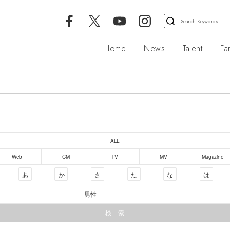
検
索
対
Home
News
Talent
Fa
象:
ALL
Web
CM
TV
MV
Magazine
あ
か
さ
た
な
は
男性