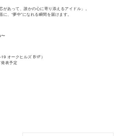
芯があって、誰かの心に寄り添えるアイドル」。
器に、“夢中”になれる瞬間を届けます。
u〜
-19 オークヒルズ B1F）
て発表予定