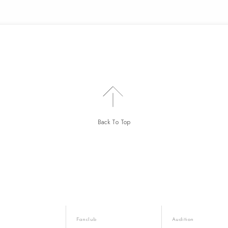
Back To Top
Fanclub
Audition