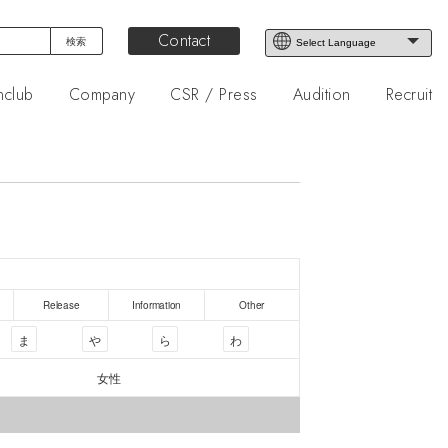
Contact
nclub
Company
CSR / Press
Audition
Recruit
Release
Information
Other
ま
や
ら
わ
女性