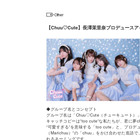
Other
【Chuu♡Cute】長澤茉里奈プロデュース
◆グループ名とコンセプト
グループ名は「Chuu♡Cute（チューキュート）
キャッチコピーは”too cute”な私たちが、君に夢c
“可愛すぎる”を意味する「too cute」と、プ
（Marichuu）”の「chuu」をかけ合わせた造語
れるネーミングです。