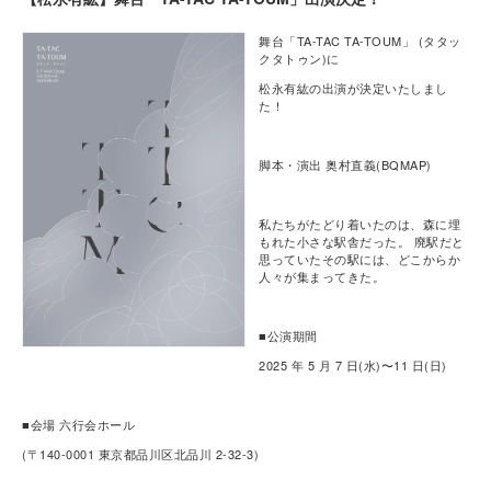
舞台「TA-TAC TA-TOUM」 (タタッ
クタトゥン)に
松永有紘の出演が決定いたしまし
た！
脚本・演出 奥村直義(BQMAP)
私たちがたどり着いたのは、森に埋
もれた小さな駅舎だった。 廃駅だと
思っていたその駅には、どこからか
人々が集まってきた。
■公演期間
2025 年 5 月 7 日(水)〜11 日(日)
■会場 六行会ホール
(〒140-0001 東京都品川区北品川 2-32-3)