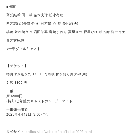
■出演
高畑結希 田口華 柴木丈瑠 松永有紘
内木志(☆)長野雅(★)河本景(☆)鹿沼亜紀(★)
橘舞 鈴木綺良々 岩田祐耳 竜崎かおり 夏星りつ 夏星ひゆ 糟谷舞 柳井杏美
青木玄徳他
※一部ダブルキャスト
【チケット】
特典付き最前列 11000 円 特典付き前方席(2~3 列)
S 席 8800 円
一般
席 6500円
(特典/ご希望のキャストの 2L ブロマイド)
一般発売開始
2025年4月12日13:00~予定
公式サイト：
https://tuffweb.net/info/ta-tac2025.html