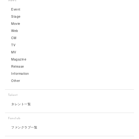
News
Event
Stage
Movie
Web
CM
TV
MV
Magazine
Release
Information
Other
Talent
タレント一覧
Fanclub
ファンクラブ一覧