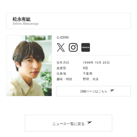
松永有紘
Arihiro Matsunaga
公式SNS
生年月日
1999年 10月 23日
血液型
A型
出身地
千葉県
趣味・特技
野球、⽔泳
詳細ページはこちら
ニュース一覧に戻る