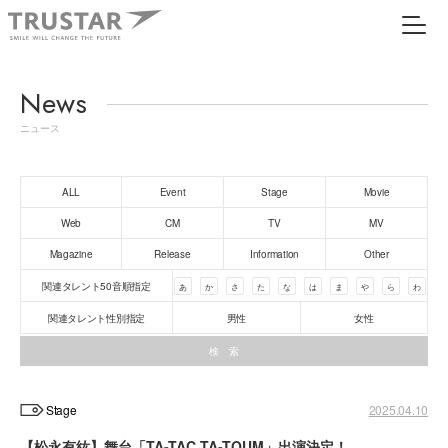
News
ニュース
ALL
Event
Stage
Movie
Web
CM
TV
MV
Magazine
Release
Information
Other
関連タレント50音順指定
あ
か
さ
た
な
は
ま
や
ら
わ
関連タレント性別指定
男性
女性
Stage
2025.04.10
【松永有紘】舞台「TA-TAC TA-TOUM」出演決定！