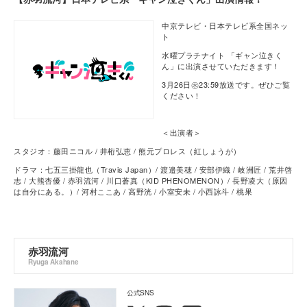
中京テレビ・日本テレビ系全国ネッ
ト
水曜プラチナイト 「ギャン泣きく
ん」に出演させていただきます！
3月26日㊌23:59放送です。ぜひご覧
ください！
＜出演者＞
スタジオ：藤田ニコル / 井桁弘恵 / 熊元プロレス（紅しょうが）
ドラマ：七五三掛龍也（Travis Japan）/ 渡邉美穂 / 安部伊織 / 岐洲匠 / 荒井啓
志 / 大熊杏優 / 赤羽流河 / 川口蒼真（KID PHENOMENON）/ 長野凌大（原因
は自分にある。）/ 河村ここあ / 高野洸 / 小室安未 / 小西詠斗 / 桃果
赤羽流河
Ryuga Akahane
公式SNS