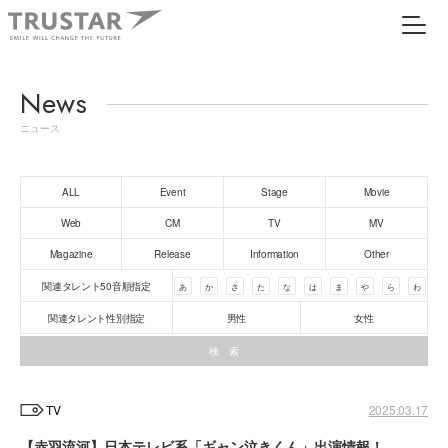
News
ニュース
ALL
Event
Stage
Movie
Web
CM
TV
MV
Magazine
Release
Information
Other
関連タレント50音順指定
あ
か
さ
た
な
は
ま
や
ら
わ
関連タレント性別指定
男性
女性
TV
2025.03.17
【赤羽流河】日本テレビ系「ギャン泣きくん」出演情報！