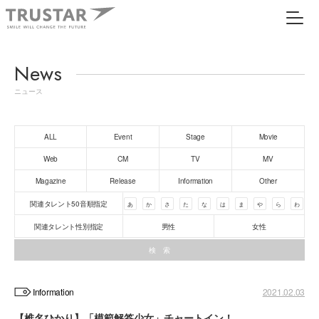
News
ニュース
ALL
Event
Stage
Movie
Web
CM
TV
MV
Magazine
Release
Information
Other
関連タレント50音順指定
あ
か
さ
た
な
は
ま
や
ら
わ
関連タレント性別指定
男性
女性
Information
2021.02.03
【椎名ひかり】「模範解答少女」チャートイン！