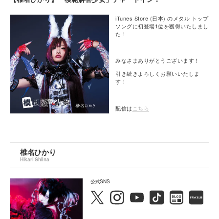
iTunes Store (日本) のメタル トップ
ソングに初登場1位を獲得いたしまし
た！
みなさまありがとうございます！
引き続きよろしくお願いいたしま
す！
配信は
こちら
椎名ひかり
Hikari Shiina
公式SNS