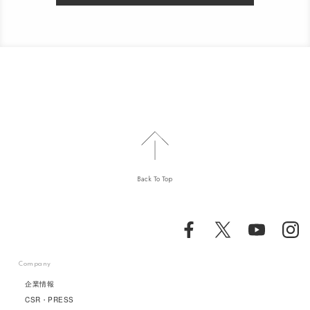
Back To Top
Company
企業情報
CSR・PRESS