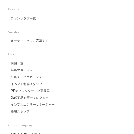
Fanclub
ファンクラブ一覧
Audition
オーディションに応募する
Recruit
採用一覧
芸能マネージャー
芸能チーフマネージャー
イベント制作スタッフ
PRディレクター／企画提案
D2C商品企画ディレクター
インフルエンサーマネージャー
経理スタッフ
Group Company
KANA-L HOLDINGS