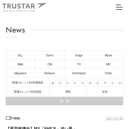
News
ニュース
ALL
Event
Stage
Movie
Web
CM
TV
MV
Magazine
Release
Information
Other
関連タレント50音順指定
あ
か
さ
た
な
は
ま
や
ら
わ
関連タレント性別指定
男性
女性
Web
2021.02.02
【黒羽麻璃央】MV「SHE’S – 追い風」